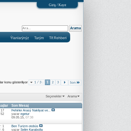
Giriş / Kayıt
Ýlanlarýnýz
Tarým
Tlf.Rehberi
ar konu gösteriliyor
1 / 3 :
1
2
3
Son
Seçenekler
Arama
sajlar
Son Mesaj
 17
Þehirler Arasý Nakliyat ve...
 52
yazar
egetur
09.05.15,
07:38
: 1
Ben Turizm otobüs
: 6
yazar
Selim Karaboða