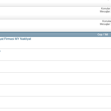
Konular:
Mesajlar:
Konular
Mesajlar:
Cvp
/
hit
yat Firmasi MY Nakliyat
a