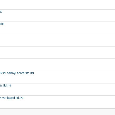
at
ılık
stil sanayi ticaret ltd Þti
c.ltd.Þti
ve ticaret ltd.Þti