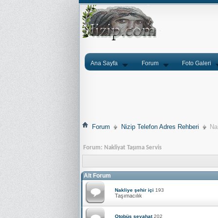
Ana Sayfa
Forum
Foto Galeri
Forum
Nizip Telefon Adres Rehberi
Na
Forum:
Nakliyat Taşıma Servis
Alt Forum
Nakliye şehir içi
193
Taşımacılık
Otobüs seyahat
202