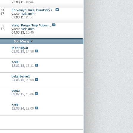
23.08.11,
10:44
 11
Karkamýþ Taksi Duraklarý /...
 17
yazar
nizip.com
07.03.11,
11:50
: 5
Yurtiçi Kargo Nizip Þubesi...
 12
yazar
nizip.com
04.03.13,
15:45
Son Mesaj
MYNakliyat
01.01.19,
14:58
zorllu
13.01.18,
17:11
bekýrbakar1
24.06.16,
09:54
egetur
09.02.15,
15:06
zorllu
12.08.14,
12:09