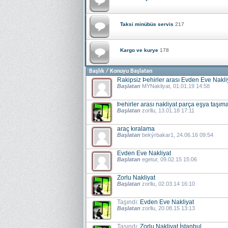
Taksi minübüs servis
217
Kargo ve kurye
178
Başlık
/
Konuyu Başlatan
Rakipsiz Þehirler arası Evden Eve Nakli
Başlatan
MYNakliyat
, 01.01.19 14:58
Þehirler arası nakliyat parça eşya taşım
Başlatan
zorllu
, 13.01.18 17:11
araç kıralama
Başlatan
bekýrbakar1
, 24.06.16 09:54
Evden Eve Nakliyat
Başlatan
egetur
, 09.02.15 15:06
Zorlu Nakliyat
Başlatan
zorllu
, 02.03.14 16:10
Taşındı:
Evden Eve Nakliyat
Başlatan
zorllu
, 20.08.15 13:13
Taşındı:
Zorlu Nakliyat İstanbul