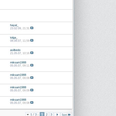
hayal_
23.02.09,
21:31
tolga_
08.08.07,
11:59
asilbedo
21.05.07,
10:16
miksam1988
05.05.07,
09:11
miksam1988
05.05.07,
09:09
miksam1988
05.05.07,
09:09
miksam1988
05.05.07,
09:08
1 / 3 :
1
2
3
Son