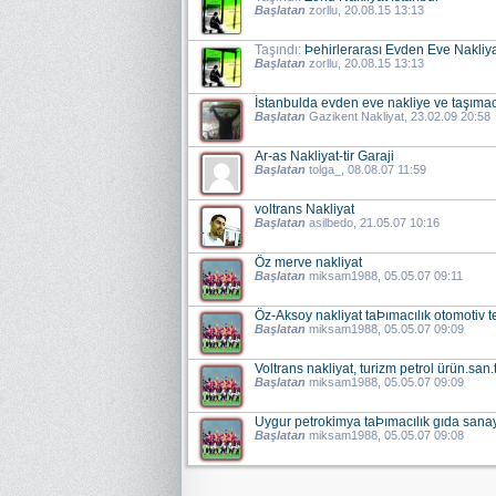
Başlatan
zorllu
, 20.08.15 13:13
Taşındı:
Þehirlerarası Evden Eve Nakliy
Başlatan
zorllu
, 20.08.15 13:13
İstanbulda evden eve nakliye ve taşımac
Başlatan
Gazikent Nakliyat
, 23.02.09 20:58
Ar-as Nakliyat-tir Garaji
Başlatan
tolga_
, 08.08.07 11:59
voltrans Nakliyat
Başlatan
asilbedo
, 21.05.07 10:16
Öz merve nakliyat
Başlatan
miksam1988
, 05.05.07 09:11
Öz-Aksoy nakliyat taÞımacılık otomotiv tek
Başlatan
miksam1988
, 05.05.07 09:09
Voltrans nakliyat, turizm petrol ürün.san.ti
Başlatan
miksam1988
, 05.05.07 09:09
Uygur petrokimya taÞımacılık gıda sanayi 
Başlatan
miksam1988
, 05.05.07 09:08