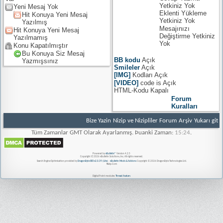
Yetkiniz
Yok
Yeni Mesaj Yok
Eklenti Yükleme
Hit Konuya Yeni Mesaj
Yetkiniz
Yok
Yazılmış
Mesajınızı
Hit Konuya Yeni Mesaj
Değiştirme Yetkiniz
Yazılmamış
Yok
Konu Kapatılmıştır
Bu Konuya Siz Mesaj
BB kodu
Açık
Yazmışsınız
Smileler
Açık
[IMG]
Kodları
Açık
[VIDEO]
code is
Açık
HTML-Kodu
Kapalı
Forum
Kuralları
Bize Yazin
Nizip ve Nizipliler Forum
Arşiv
Yukarı git
Tüm Zamanlar GMT Olarak Ayarlanmış. Þuanki Zaman:
15:24
.
Powered by
vBulletin®
Version 4.2.5
Copyright © 2026 vBulletin Solutions, Inc. All rights reserved.
Search Engine Optimisation provided by
DragonByte SEO v2.0.39 (Lite)
-
vBulletin Mods & Addons
Copyright © 2026 DragonByte Technologies Ltd.
Nizip.Com
Digital Point modules:
Thread Avatars