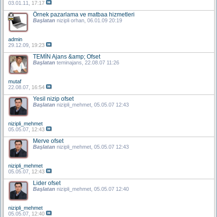
03.01.11,
17:17
Örnek pazarlama ve matbaa hizmetleri
Başlatan
nizipli orhan
, 06.01.09 20:19
admin
29.12.09,
19:23
TEMİN Ajans &amp; Ofset
Başlatan
teminajans
, 22.08.07 11:26
mutaf
22.08.07,
16:54
Yesil nizip ofset
Başlatan
nizipli_mehmet
, 05.05.07 12:43
nizipli_mehmet
05.05.07,
12:43
Merve ofset
Başlatan
nizipli_mehmet
, 05.05.07 12:43
nizipli_mehmet
05.05.07,
12:43
Lider ofset
Başlatan
nizipli_mehmet
, 05.05.07 12:40
nizipli_mehmet
05.05.07,
12:40