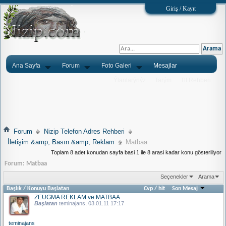
Giriş / Kayıt
Ana Sayfa
Forum
Foto Galeri
Mesajlar
Ýlanlarýnýz
Tarým
Tlf.Rehberi
Forum
Nizip Telefon Adres Rehberi
İletişim &amp; Basın &amp; Reklam
Matbaa
Toplam 8 adet konudan sayfa basi 1 ile 8 arasi kadar konu gösteriliyor
Forum:
Matbaa
Seçenekler
Arama
Başlık
/
Konuyu Başlatan
Cvp
/
hit
Son Mesaj
ZEUGMA REKLAM ve MATBAA
Başlatan
teminajans
, 03.01.11 17:17
teminajans