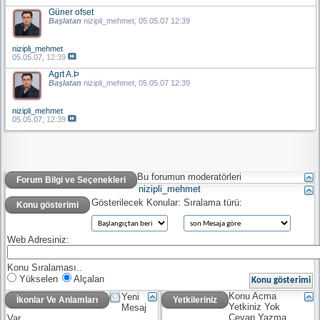
Güner ofset
Başlatan
nizipli_mehmet
, 05.05.07 12:39
nizipli_mehmet
05.05.07,
12:39
Agrt A.Þ
Başlatan
nizipli_mehmet
, 05.05.07 12:39
nizipli_mehmet
05.05.07,
12:39
Bu forumun moderatörleri
Forum Bilgi ve Seçenekleri
nizipli_mehmet
Gösterilecek Konular:
Sıralama türü:
Konu gösterimi
Web Adresiniz:
Konu Sıralaması..
Yükselen
Alçalan
Konu Acma
Yeni
İkonlar Ve Anlamları
Yetkileriniz
Yetkiniz
Yok
Mesaj
Cevap Yazma
Var