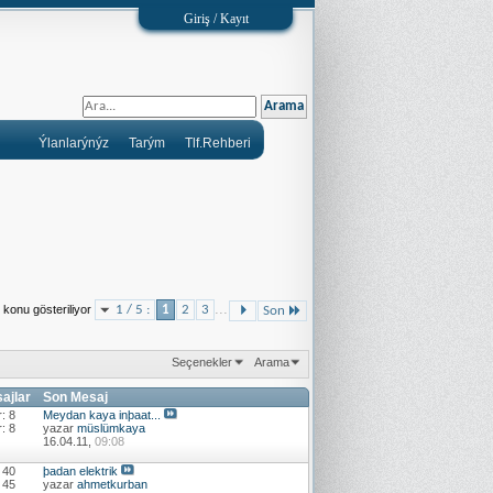
Giriş / Kayıt
Ýlanlarýnýz
Tarým
Tlf.Rehberi
...
 konu gösteriliyor
1 / 5 :
1
2
3
Son
Seçenekler
Arama
sajlar
Son Mesaj
: 8
Meydan kaya inþaat...
: 8
yazar
müslümkaya
16.04.11,
09:08
 40
þadan elektrik
 45
yazar
ahmetkurban