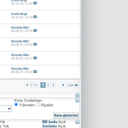
emekcilingir
30.12.24,
13:20
emekcilingir
23.10.23,
10:20
Mustafa Bilici
05.05.07,
04:55
Mustafa Bilici
05.05.07,
04:56
Mustafa Bilici
05.05.07,
04:57
Mustafa Bilici
05.05.07,
05:00
...
1 / 5 :
1
2
3
Son
Konu Sıralaması..
Yükselen
Alçalan
Yok
BB kodu
Açık
iz
Yok
Smileler
Açık