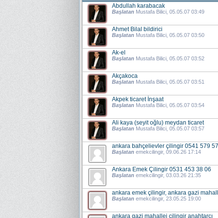
Abdullah karabacak
Başlatan
Mustafa Bilici
, 05.05.07 03:49
Ahmet Bilal bildirici
Başlatan
Mustafa Bilici
, 05.05.07 03:50
Ak-el
Başlatan
Mustafa Bilici
, 05.05.07 03:52
Akçakoca
Başlatan
Mustafa Bilici
, 05.05.07 03:51
Akpek ticaret İnşaat
Başlatan
Mustafa Bilici
, 05.05.07 03:54
Ali kaya (seyit oğlu) meydan ticaret
Başlatan
Mustafa Bilici
, 05.05.07 03:57
ankara bahçelievler çilingir 0541 579 5
Başlatan
emekcilingir
, 09.06.26 17:14
Ankara Emek Çilingir 0531 453 38 06
Başlatan
emekcilingir
, 03.03.26 21:35
ankara emek çilingir, ankara gazi mahalle
Başlatan
emekcilingir
, 23.05.25 19:00
ankara gazi mahallei çilingir anahtarcı