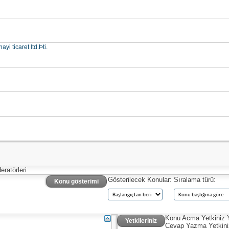
i ticaret ltd.Þti.
ratörleri
Gösterilecek Konular:
Sıralama türü:
Konu gösterimi
Konu Acma Yetkiniz
Yetkileriniz
Cevap Yazma Yetkin