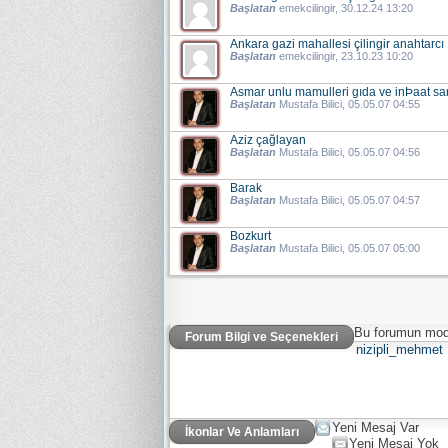
Başlatan
emekcilingir
, 30.12.24 13:20
Ankara gazi mahallesi çilingir anahtarcı
Başlatan
emekcilingir
, 23.10.23 10:20
Asmar unlu mamulleri gıda ve inÞaat sanay
Başlatan
Mustafa Bilici
, 05.05.07 04:55
Aziz çağlayan
Başlatan
Mustafa Bilici
, 05.05.07 04:56
Barak
Başlatan
Mustafa Bilici
, 05.05.07 04:57
Bozkurt
Başlatan
Mustafa Bilici
, 05.05.07 05:00
Bu forumun mode
Forum Bilgi ve Seçenekleri
nizipli_mehmet
Yeni Mesaj Var
İkonlar Ve Anlamları
Yeni Mesaj Yok