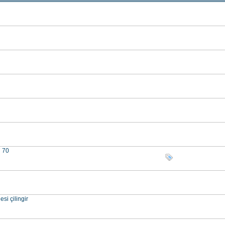
7 70
si çilingir