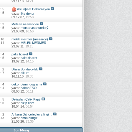
29.11.10,
14:21
: 5
ilke inþaat Dekorasyon
: 5
yazar
ilke dekor
09.12.07,
19:58
: 3
Metsan asansorleri
: 5
yazar
metsanasansorlerý
23.03.09,
10:50
 10
melek mermer (mezarcý)
 14
yazar
MELEK MERMER
23.07.11,
19:13
: 4
palta ticaret
: 5
yazar
palta ticaret
19.07.12,
14:15
: 2
Dilara Sondajcýlýk
: 7
yazar
alkurt
16.11.10,
19:33
: 4
dekor demir dograma
: 4
yazar
hakan2730
08.08.12,
00:11
: 5
Deliaslan Çelik Kapý
: 5
yazar
nizip.com
18.04.14,
06:54
: 2
Ankara Bahçelievler çilingir...
 43
yazar
emekcilingir
21.03.26,
23:36
Son Mesaj