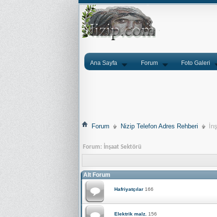
Ana Sayfa
Forum
Foto Galeri
Forum
Nizip Telefon Adres Rehberi
İn
Forum:
İnşaat Sektörü
Alt Forum
Hafriyatçılar
166
Elektrik malz.
156