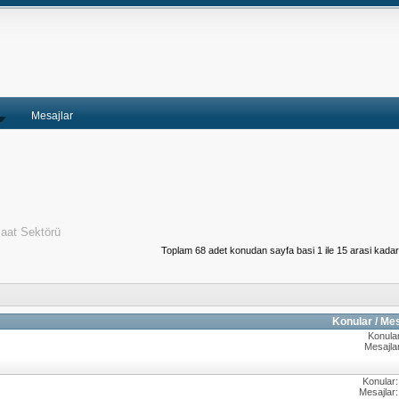
Mesajlar
şaat Sektörü
Toplam 68 adet konudan sayfa basi 1 ile 15 arasi kadar
Konular / Me
Konular
Mesajlar
Konular:
Mesajlar: