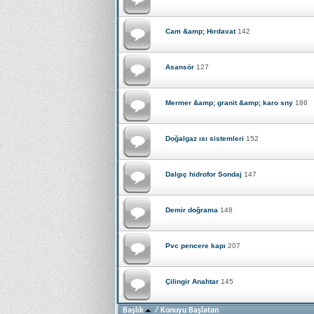
Cam &amp; Hırdavat
142
Asansör
127
Mermer &amp; granit &amp; karo sny
186
Doğalgaz ısı sistemleri
152
Dalgıç hidrofor Sondaj
147
Demir doğrama
148
Pvc pencere kapı
207
Çilingir Anahtar
145
Başlık
/
Konuyu Başlatan