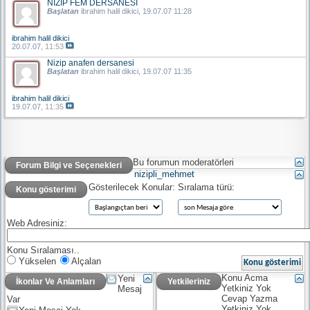
NİZİP FEM DERSANESİ
Başlatan
ibrahim halil dikici
, 19.07.07 11:28
ibrahim halil dikici
20.07.07,
11:53
Nizip anafen dersanesi
Başlatan
ibrahim halil dikici
, 19.07.07 11:35
ibrahim halil dikici
19.07.07,
11:35
Bu forumun moderatörleri
Forum Bilgi ve Seçenekleri
nizipli_mehmet
Gösterilecek Konular:
Sıralama türü:
Konu gösterimi
Web Adresiniz:
Konu Sıralaması..
Yükselen
Alçalan
Konu Acma
Yeni
İkonlar Ve Anlamları
Yetkileriniz
Yetkiniz
Yok
Mesaj
Cevap Yazma
Var
Yetkiniz
Yok