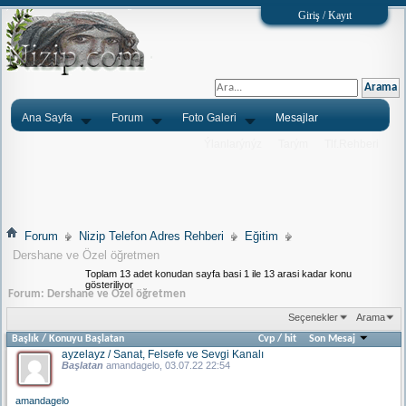
Giriş / Kayıt
Ana Sayfa
Forum
Foto Galeri
Mesajlar
Ýlanlarýnýz
Tarým
Tlf.Rehberi
Forum
Nizip Telefon Adres Rehberi
Eğitim
Dershane ve Özel öğretmen
Toplam 13 adet konudan sayfa basi 1 ile 13 arasi kadar konu
gösteriliyor
Forum:
Dershane ve Özel öğretmen
Seçenekler
Arama
Başlık
/
Konuyu Başlatan
Cvp
/
hit
Son Mesaj
ayzelayz / Sanat, Felsefe ve Sevgi Kanalı
Başlatan
amandagelo
, 03.07.22 22:54
amandagelo