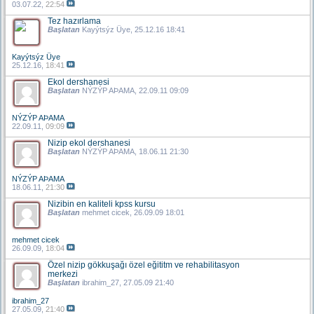
03.07.22,
22:54
Tez hazırlama
Başlatan
Kayýtsýz Üye
, 25.12.16 18:41
Kayýtsýz Üye
25.12.16,
18:41
Ekol dershanesi
Başlatan
NÝZÝP AÞAMA
, 22.09.11 09:09
NÝZÝP AÞAMA
22.09.11,
09:09
Nizip ekol dershanesi
Başlatan
NÝZÝP AÞAMA
, 18.06.11 21:30
NÝZÝP AÞAMA
18.06.11,
21:30
Nizibin en kaliteli kpss kursu
Başlatan
mehmet cicek
, 26.09.09 18:01
mehmet cicek
26.09.09,
18:04
Özel nizip gökkuşağı özel eğititm ve rehabilitasyon
merkezi
Başlatan
ibrahim_27
, 27.05.09 21:40
ibrahim_27
27.05.09,
21:40