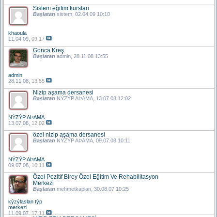
Sistem eğitim kursları
Başlatan
sistem
, 02.04.09 10:10
khaoula
11.04.09,
09:17
Gonca Kreş
Başlatan
admin
, 28.11.08 13:55
admin
28.11.08,
13:55
Nizip aşama dersanesi
Başlatan
NÝZÝP AÞAMA
, 13.07.08 12:02
NÝZÝP AÞAMA
13.07.08,
12:02
özel nizip aşama dersanesi
Başlatan
NÝZÝP AÞAMA
, 09.07.08 10:11
NÝZÝP AÞAMA
09.07.08,
10:11
Özel Pozitif Birey Özel Eğitim Ve Rehabilitasyon
Merkezi
Başlatan
mehmetkaplan
, 30.08.07 10:25
kýzýlaslan týp
merkezi
11.09.07,
17:11