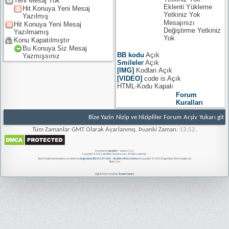
Yeni Mesaj Yok
Eklenti Yükleme
Hit Konuya Yeni Mesaj
Yetkiniz
Yok
Yazılmış
Mesajınızı
Hit Konuya Yeni Mesaj
Değiştirme Yetkiniz
Yazılmamış
Yok
Konu Kapatılmıştır
Bu Konuya Siz Mesaj
BB kodu
Açık
Yazmışsınız
Smileler
Açık
[IMG]
Kodları
Açık
[VIDEO]
code is
Açık
HTML-Kodu
Kapalı
Forum
Kuralları
Bize Yazin
Nizip ve Nizipliler Forum
Arşiv
Yukarı git
Tüm Zamanlar GMT Olarak Ayarlanmış. Þuanki Zaman:
13:52
.
Powered by
vBulletin®
Version 4.2.5
Copyright © 2026 vBulletin Solutions, Inc. All rights reserved.
Search Engine Optimisation provided by
DragonByte SEO v2.0.39 (Lite)
-
vBulletin Mods & Addons
Copyright © 2026 DragonByte Technologies Ltd.
Nizip.Com
Digital Point modules:
Thread Avatars