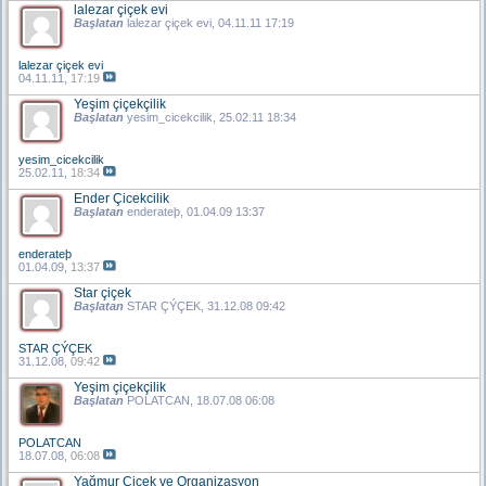
lalezar çiçek evi
Başlatan
lalezar çiçek evi
, 04.11.11 17:19
lalezar çiçek evi
04.11.11,
17:19
Yeşim çiçekçilik
Başlatan
yesim_cicekcilik
, 25.02.11 18:34
yesim_cicekcilik
25.02.11,
18:34
Ender Çicekcilik
Başlatan
enderateþ
, 01.04.09 13:37
enderateþ
01.04.09,
13:37
Star çiçek
Başlatan
STAR ÇÝÇEK
, 31.12.08 09:42
STAR ÇÝÇEK
31.12.08,
09:42
Yeşim çiçekçilik
Başlatan
POLATCAN
, 18.07.08 06:08
POLATCAN
18.07.08,
06:08
Yağmur Çiçek ve Organizasyon