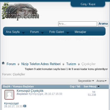
Giriş / Kayıt
Ana Sayfa
Forum
Foto Galeri
Mesajlar
Ýlanlarýnýz
Tarým
Tlf.Rehberi
Forum
Nizip Telefon Adres Rehberi
Turizm
Çiçekçiler
Toplam 9 adet konudan sayfa basi 1 ile 9 arasi kadar konu gösteriliyor
Forum:
Çiçekçiler
Seçenekler
Arama
Başlık
/
Konuyu Başlatan
Cvp
/
hit
Son Mesaj
Kırmızıgül Çiçekçilik
hit:
Başlatan
Kýrmýzýgül
, 28.10.17 15:33
51.238
Kýrmýzýgül
28.10.17,
15:33