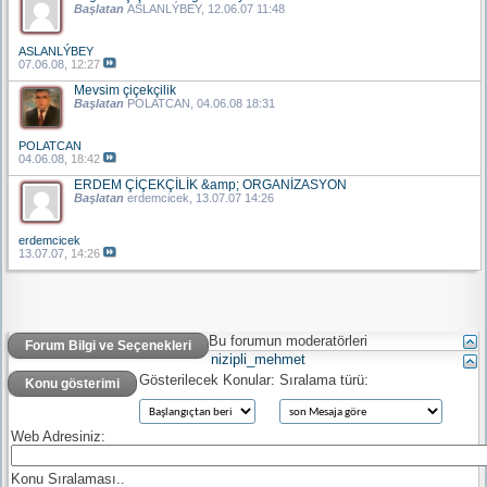
Başlatan
ASLANLÝBEY
, 12.06.07 11:48
ASLANLÝBEY
07.06.08,
12:27
Mevsim çiçekçilik
Başlatan
POLATCAN
, 04.06.08 18:31
POLATCAN
04.06.08,
18:42
ERDEM ÇİÇEKÇİLİK &amp; ORGANİZASYON
Başlatan
erdemcicek
, 13.07.07 14:26
erdemcicek
13.07.07,
14:26
Bu forumun moderatörleri
Forum Bilgi ve Seçenekleri
nizipli_mehmet
Gösterilecek Konular:
Sıralama türü:
Konu gösterimi
Web Adresiniz:
Konu Sıralaması..