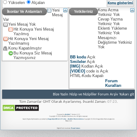
Yükselen
Alçalan
Konu Acma
Yeni
İkonlar Ve Anlamları
Yetkileriniz
Yetkiniz
Yok
Mesaj
Cevap Yazma
Var
Yetkiniz
Yok
Yeni Mesaj Yok
Eklenti Yükleme
Hit Konuya Yeni Mesaj
Yetkiniz
Yok
Yazılmış
Mesajınızı
Hit Konuya Yeni Mesaj
Değiştirme Yetkiniz
Yazılmamış
Yok
Konu Kapatılmıştır
Bu Konuya Siz Mesaj
BB kodu
Açık
Yazmışsınız
Smileler
Açık
[IMG]
Kodları
Açık
[VIDEO]
code is
Açık
HTML-Kodu
Kapalı
Forum
Kuralları
Bize Yazin
Nizip ve Nizipliler Forum
Arşiv
Yukarı git
Tüm Zamanlar GMT Olarak Ayarlanmış. Þuanki Zaman:
07:23
.
Powered by
vBulletin®
Version 4.2.5
Copyright © 2026 vBulletin Solutions, Inc. All rights reserved.
Search Engine Optimisation provided by
DragonByte SEO v2.0.39 (Lite)
-
vBulletin Mods & Addons
Copyright © 2026 DragonByte Technologies Ltd.
Nizip.Com
Digital Point modules:
Thread Avatars