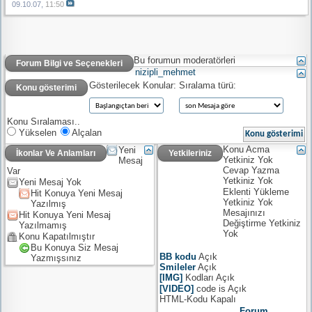
09.10.07,
11:50
Bu forumun moderatörleri
Forum Bilgi ve Seçenekleri
nizipli_mehmet
Gösterilecek Konular:
Sıralama türü:
Konu gösterimi
Konu Sıralaması..
Yükselen
Alçalan
Konu Acma
Yeni
İkonlar Ve Anlamları
Yetkileriniz
Yetkiniz
Yok
Mesaj
Cevap Yazma
Var
Yetkiniz
Yok
Yeni Mesaj Yok
Eklenti Yükleme
Hit Konuya Yeni Mesaj
Yetkiniz
Yok
Yazılmış
Mesajınızı
Hit Konuya Yeni Mesaj
Değiştirme Yetkiniz
Yazılmamış
Yok
Konu Kapatılmıştır
Bu Konuya Siz Mesaj
BB kodu
Açık
Yazmışsınız
Smileler
Açık
[IMG]
Kodları
Açık
[VIDEO]
code is
Açık
HTML-Kodu
Kapalı
Forum