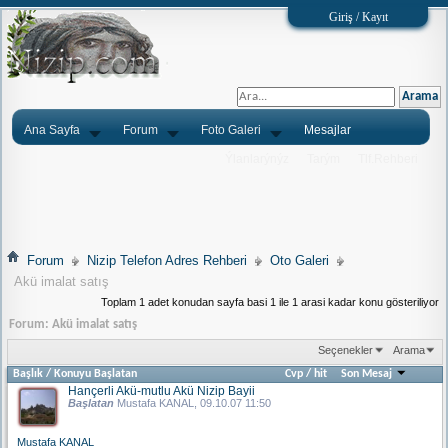
Giriş / Kayıt
Ana Sayfa
Forum
Foto Galeri
Mesajlar
Ýlanlarýnýz
Tarým
Tlf.Rehberi
Forum
Nizip Telefon Adres Rehberi
Oto Galeri
Akü imalat satış
Toplam 1 adet konudan sayfa basi 1 ile 1 arasi kadar konu gösteriliyor
Forum:
Akü imalat satış
Seçenekler
Arama
Başlık
/
Konuyu Başlatan
Cvp
/
hit
Son Mesaj
Hançerli Akü-mutlu Akü Nizip Bayii
Başlatan
Mustafa KANAL
, 09.10.07 11:50
Mustafa KANAL