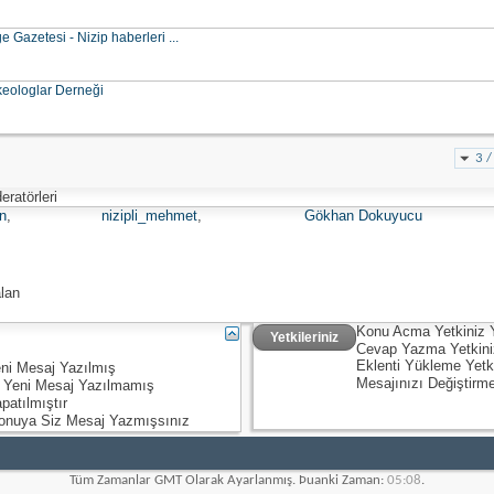
Gazetesi - Nizip haberleri ...
keologlar Derneği
3 /
ratörleri
n
,
nizipli_mehmet
,
Gökhan Dokuyucu
lan
Konu Acma Yetkiniz
Yetkileriniz
Cevap Yazma Yetkin
Eklenti Yükleme Yetk
ni Mesaj Yazılmış
Mesajınızı Değiştirm
 Yeni Mesaj Yazılmamış
patılmıştır
onuya Siz Mesaj Yazmışsınız
Tüm Zamanlar GMT Olarak Ayarlanmış. Þuanki Zaman:
05:08
.