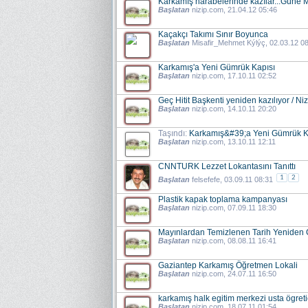
Karkamış harabelerinde kazılar...Güne 
Başlatan
nizip.com
, 21.04.12 05:46
Kaçakçı Takımı Sınır Boyunca
Başlatan
Misafir_Mehmet Kýlýç
, 02.03.12 0
Karkamış'a Yeni Gümrük Kapısı
Başlatan
nizip.com
, 17.10.11 02:52
Geç Hitit Başkenti yeniden kazılıyor / Ni
Başlatan
nizip.com
, 14.10.11 20:20
Taşındı:
Karkamış&#39;a Yeni Gümrük Ka
Başlatan
nizip.com
, 13.10.11 12:11
CNNTURK Lezzet Lokantasını Tanıttı
1
2
Başlatan
felsefefe
, 03.09.11 08:31
Plastik kapak toplama kampanyası
Başlatan
nizip.com
, 07.09.11 18:30
Mayınlardan Temizlenen Tarih Yeniden
Başlatan
nizip.com
, 08.08.11 16:41
Gaziantep Karkamış Öğretmen Lokali
Başlatan
nizip.com
, 24.07.11 16:50
karkamış halk egitim merkezi usta ögreti
Başlatan
nizip.com
, 18.07.11 01:54