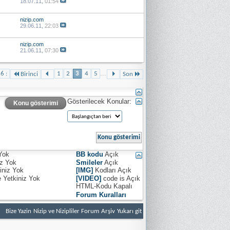
18.07.11,
01:54
nizip.com
29.06.11,
22:03
nizip.com
21.06.11,
07:30
...
 6 :
1
2
3
4
5
Birinci
Son
Gösterilecek Konular:
Konu gösterimi
Yok
BB kodu
Açık
iz
Yok
Smileler
Açık
iniz
Yok
[IMG]
Kodları
Açık
e Yetkiniz
Yok
[VIDEO]
code is
Açık
HTML-Kodu
Kapalı
Forum Kuralları
Bize Yazin
Nizip ve Nizipliler Forum
Arşiv
Yukarı git