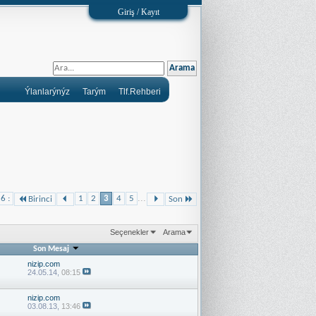
Giriş / Kayıt
Ýlanlarýnýz
Tarým
Tlf.Rehberi
...
 6 :
1
2
3
4
5
Birinci
Son
Seçenekler
Arama
Son Mesaj
nizip.com
24.05.14,
08:15
nizip.com
03.08.13,
13:46