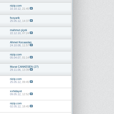
nizip.com
10.10.12,
21:45
fsoyarik
25.05.12,
14:37
mahmut çiçek
22.12.10,
07:24
Ahmet Kocaaslan
24.10.08,
11:57
nizip.com
05.04.07,
01:14
Murat CANKESEN (27)
29.11.06,
13:39
nizip.com
25.05.12,
09:45
xxhidayet
09.05.12,
12:52
nizip.com
02.05.12,
18:45