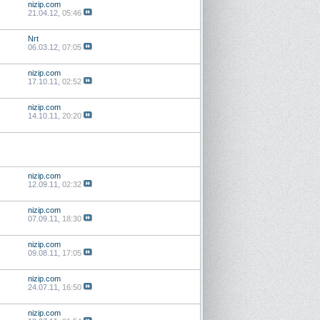
nizip.com
21.04.12,
05:46
Nrt
06.03.12,
07:05
nizip.com
17.10.11,
02:52
nizip.com
14.10.11,
20:20
nizip.com
12.09.11,
02:32
nizip.com
07.09.11,
18:30
nizip.com
09.08.11,
17:05
nizip.com
24.07.11,
16:50
nizip.com