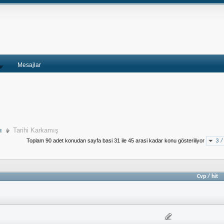
Mesajlar
ı
Tarihi Karkamış
Toplam 90 adet konudan sayfa basi 31 ile 45 arasi kadar konu gösteriliyor
3 /
Cvp
/
hit