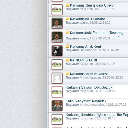
Karkamış Gün Işığına Çıkıyor
Başlatan
nizip.com
, 10.10.12 21:45
Karkamış'da 3 Sahabe
Başlatan
admin
, 25.05.12 14:22
Karkamış'daki Eserler de Taşınmış
1
2
Başlatan
admin
, 17.12.08 20:31
Karkamış Antik Kent
Başlatan
HakanSahin
, 22.10.08 07:49
KARKAMIS TARIHI
Başlatan
nizip.com
, 05.04.07 01:07
Karkamış tarihi ve kalesi
Başlatan
Ahmet karadag
, 29.08.06 12:28
Karkamış Savaşı | DoluSözlük
Başlatan
nizip.com
, 25.05.12 09:45
Katip Süleymanı Kaybettik
Başlatan
Ahmet Kocaaslan
, 09.05.12 07:28
Karkamış Jerablus night camp at the Eup
Başlatan
nizip.com
, 02.05.12 18:45