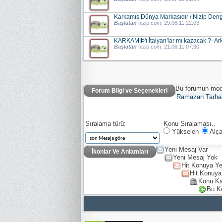
Karkamış Dünya Markasıdır / Nizip Denge 
Başlatan
nizip.com
, 29.06.11 22:03
KARKAMIÞ'ı İtalyan'lar mı kazacak ?- Ar
Başlatan
nizip.com
, 21.06.11 07:30
Bu forumun mode
Forum Bilgi ve Seçenekleri
Ramazan Tarha
Sıralama türü:
Konu Sıralaması..
Yükselen
Alça
Yeni Mesaj Var
İkonlar Ve Anlamları
Yeni Mesaj Yok
Hit Konuya Ye
Hit Konuya
Konu Ka
Bu K