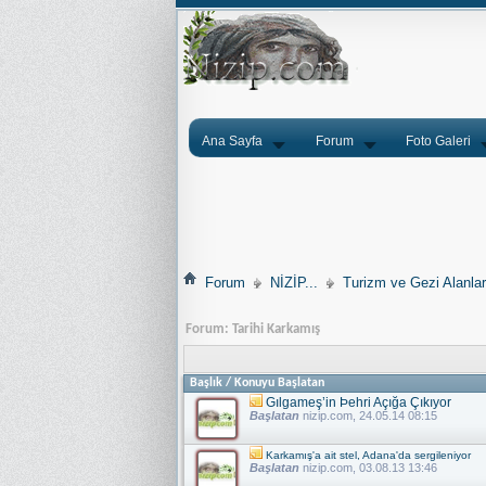
Ana Sayfa
Forum
Foto Galeri
Forum
NİZİP...
Turizm ve Gezi Alanlar
Forum:
Tarihi Karkamış
Başlık
/
Konuyu Başlatan
Gılgameş’in Þehri Açığa Çıkıyor
Başlatan
nizip.com
, 24.05.14 08:15
Karkamış'a ait stel, Adana'da sergileniyor
Başlatan
nizip.com
, 03.08.13 13:46