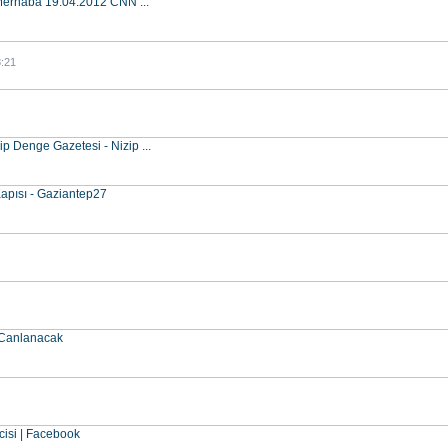
Merhaba 19.04.2012 CNN ...
8:21
zip Denge Gazetesi - Nizip ...
pısı - Gaziantep27
 Canlanacak
cisi | Facebook