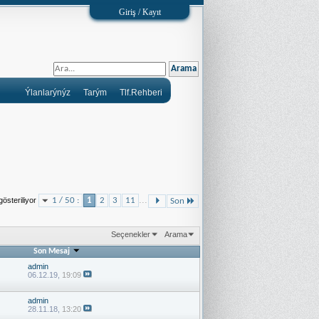
Giriş / Kayıt
Ýlanlarýnýz
Tarým
Tlf.Rehberi
...
österiliyor
1 / 50 :
1
2
3
11
Son
Seçenekler
Arama
Son Mesaj
admin
06.12.19,
19:09
admin
28.11.18,
13:20