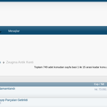
Mesajlar
ı
Zeugma Antik Kenti
Toplam 749 adet konudan sayfa basi 1 ile 15 arasi kadar konu g
Cvp
/
hit
 tamamlandı
hit: 73.091
ıp Parçaları Getirildi
0