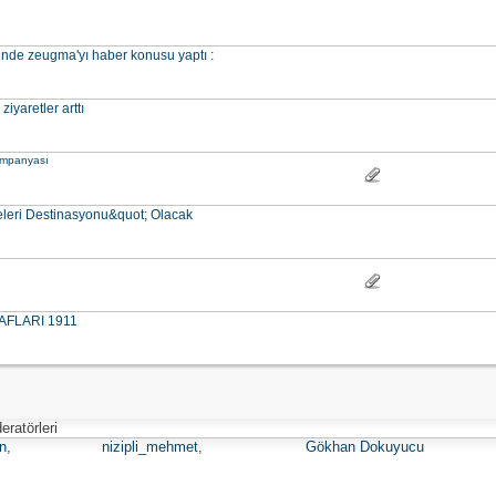
sinde zeugma'yı haber konusu yaptı :
iyaretler arttı
kampanyası
eleri Destinasyonu&quot; Olacak
AFLARI 1911
ratörleri
n
,
nizipli_mehmet
,
Gökhan Dokuyucu