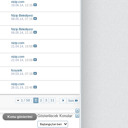
nizip.com
19.06.14,
12:15
Nizip Belediyesi
08.05.14,
07:15
Nizip Belediyesi
06.05.14,
12:15
nizip.com
21.04.14,
19:58
nizip.com
21.04.14,
19:58
fsoyarik
04.03.14,
07:18
nizip.com
26.01.14,
23:46
...
1 / 50 :
1
2
3
11
Son
Gösterilecek Konular:
Konu gösterimi