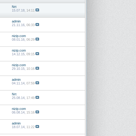
Nrt
15.07.18,
14:11
admin
21.11.16,
06:33
nizip.com
08.01.16,
06:29
nizip.com
14.12.15,
09:15
nizip.com
29.10.15,
10:16
admin
04.11.14,
07:59
Nrt
25.08.14,
17:49
nizip.com
06.08.14,
15:16
admin
18.07.14,
11:22