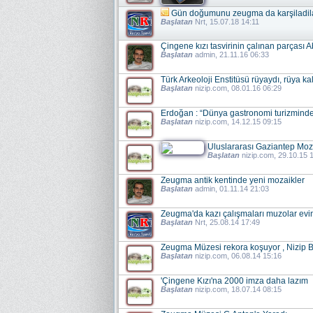
Gün doğumunu zeugma da karşiladil
Başlatan
Nrt
, 15.07.18 14:11
Çingene kızı tasvirinin çalınan parçası A
Başlatan
admin
, 21.11.16 06:33
Türk Arkeoloji Enstitüsü rüyaydı, rüya kal
Başlatan
nizip.com
, 08.01.16 06:29
Erdoğan : “Dünya gastronomi turizminden
Başlatan
nizip.com
, 14.12.15 09:15
Uluslararası Gaziantep Moz
Başlatan
nizip.com
, 29.10.15 
Zeugma antik kentinde yeni mozaikler
Başlatan
admin
, 01.11.14 21:03
Zeugma'da kazı çalışmaları muzolar evi
Başlatan
Nrt
, 25.08.14 17:49
Zeugma Müzesi rekora koşuyor , Nizip B
Başlatan
nizip.com
, 06.08.14 15:16
'Çingene Kızı'na 2000 imza daha lazım
Başlatan
nizip.com
, 18.07.14 08:15