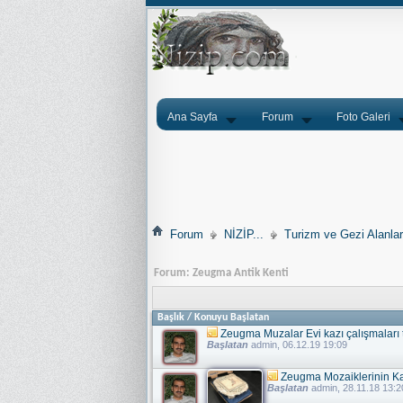
Ana Sayfa
Forum
Foto Galeri
Forum
NİZİP...
Turizm ve Gezi Alanlar
Forum:
Zeugma Antik Kenti
Başlık
/
Konuyu Başlatan
Zeugma Muzalar Evi kazı çalışmaları
Başlatan
admin
, 06.12.19 19:09
Zeugma Mozaiklerinin Kay
Başlatan
admin
, 28.11.18 13:2