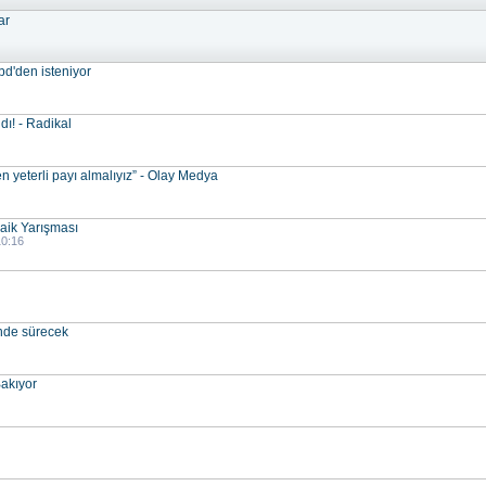
ar
bd'den isteniyor
dı! - Radikal
 yeterli payı almalıyız” - Olay Medya
aik Yarışması
10:16
nde sürecek
akıyor