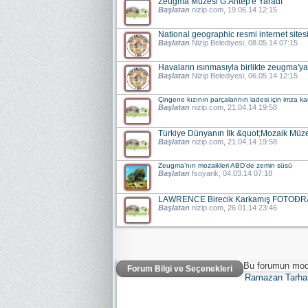
Zeugma Müzesi G.Antep'e Yaradı
Başlatan
nizip.com
, 19.06.14 12:15
National geographic resmi internet site
Başlatan
Nizip Belediyesi
, 08.05.14 07:15
Havaların ısınmasıyla birlikte zeugma'ya z
Başlatan
Nizip Belediyesi
, 06.05.14 12:15
Çingene kızının parçalarının iadesi için imza 
Başlatan
nizip.com
, 21.04.14 19:58
Türkiye Dünyanın İlk &quot;Mozaik Müz
Başlatan
nizip.com
, 21.04.14 19:58
Zeugma’nın mozaikleri ABD’de zemin süsü
Başlatan
fsoyarik
, 04.03.14 07:18
LAWRENCE Birecik Karkamış FOTOÐR
Başlatan
nizip.com
, 26.01.14 23:46
Bu forumun mode
Forum Bilgi ve Seçenekleri
Ramazan Tarha