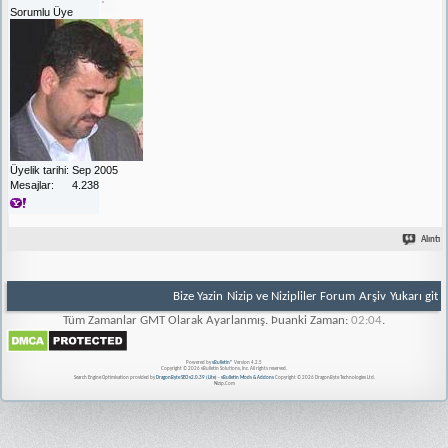
Sorumlu Üye
Üyelik tarihi
Sep 2005
Mesajlar
4.238
Alıntı
Bize Yazin
Nizip ve Nizipliler Forum
Arşiv
Yukarı git
Tüm Zamanlar GMT Olarak Ayarlanmış. Þuanki Zaman:
02:04
.
Powered by
vBulletin®
Version 4.2.5
Copyright © 2026 vBulletin Solutions, Inc. All rights reserved.
Search Engine Optimisation provided by
DragonByte SEO v2.0.39 (Lite)
-
vBulletin Mods & Addons
Copyright © 2026 DragonByte Technologies Ltd.
Nizip.Com