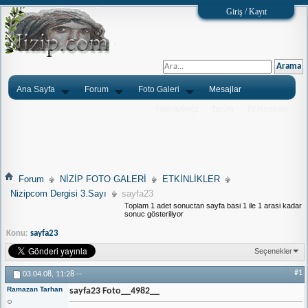
Giriş / Kayıt
Ana Sayfa
Forum
Foto Galeri
Mesajlar
Ýlanlarýnýz
Tarým
Tlf.Rehberi
Forum
NİZİP FOTO GALERİ
ETKİNLİKLER
Nizipcom Dergisi 3.Sayı
sayfa23
Toplam 1 adet sonuctan sayfa basi 1 ile 1 arasi kadar
sonuc gösteriliyor
Konu:
sayfa23
Seçenekler
#1
03.04.08,
11:28
--
Ramazan Tarhan
sayfa23 Foto__4982__