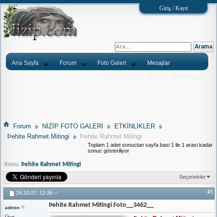
Giriş / Kayıt
Ana Sayfa
Forum
Foto Galeri
Mesajlar
Ýlanlarýnýz
Tarým
Tlf.Rehberi
Forum
NİZİP FOTO GALERİ
ETKİNLİKLER
Þehite Rahmet Mitingi
Þehite Rahmet Mitingi
Toplam 1 adet sonuctan sayfa basi 1 ile 1 arasi kadar
sonuc gösteriliyor
Konu:
Þehite Rahmet Mitingi
Seçenekler
#1
24.10.07,
12:36
--
Þehite Rahmet Mitingi Foto__3462__
admin
Üye