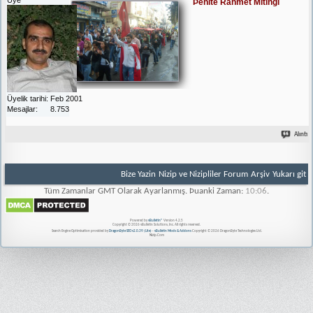
Þehite Rahmet Mitingi
Üyelik tarihi
Feb 2001
Mesajlar
8.753
Alıntı
Bize Yazin
Nizip ve Nizipliler Forum
Arşiv
Yukarı git
Tüm Zamanlar GMT Olarak Ayarlanmış. Þuanki Zaman:
10:06
.
Powered by
vBulletin®
Version 4.2.5
Copyright © 2026 vBulletin Solutions, Inc. All rights reserved.
Search Engine Optimisation provided by
DragonByte SEO v2.0.39 (Lite)
-
vBulletin Mods & Addons
Copyright © 2026 DragonByte Technologies Ltd.
Nizip.Com