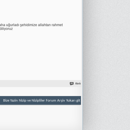
daha uğurladı şehidimize allahtan rahmet
diliyoruz
Alıntı
Bize Yazin
Nizip ve Nizipliler Forum
Arşiv
Yukarı git