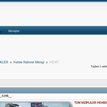
Mesajlar
İKLER
Þehite Rahmet Mitingi
ÞEHİT
Toplam 1 adet 
__5298__
TÜM NİZİPLİLER ÞEHİ