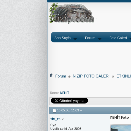
Ana Sayfa
Forum
Foto Galeri
Forum
NİZİP FOTO GALERİ
ETKİNL
Konu:
ÞEHİT
15.05.08,
11:03
--
ÞEHİT Foto
TİM_20
Üye
Üyelik tarihi
Apr 2008