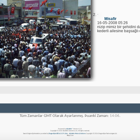
Misafir
16-05-2008 05:26
nizip mimiz bir şehidini 
kederli ailesine başsağlı 
Tüm Zamanlar GMT Olarak Ayarlanmış. Þuanki Zaman:
14:06
.
Powered by
vBulletin®
Version 4.2.5
Copyright © 2026 vBulletin Solutions, Inc. All rights reserved.
Search Engine Optimisation provided by
DragonByte SEO v2.0.39 (Lite)
-
vBulletin Mods & Addons
Copyright © 2026 DragonByte Technologies Ltd.
Nizip.Com