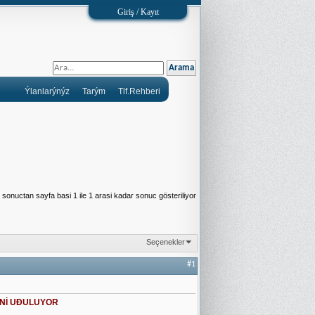
Giriş / Kayıt
Ýlanlarýnýz
Tarým
Tlf.Rehberi
sonuctan sayfa basi 1 ile 1 arasi kadar sonuc gösteriliyor
Seçenekler
#1
DİNİ UÐULUYOR