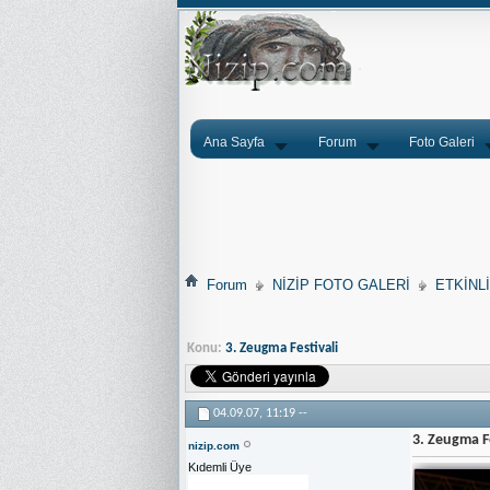
Ana Sayfa
Forum
Foto Galeri
Forum
NİZİP FOTO GALERİ
ETKİNL
Konu:
3. Zeugma Festivali
04.09.07,
11:19
--
3. Zeugma F
nizip.com
Kıdemli Üye