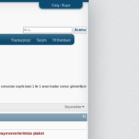
Giriş / Kayıt
Ýlanlarýnýz
Tarým
Tlf.Rehberi
sonuctan sayfa basi 1 ile 1 arasi kadar sonuc gösteriliyor
Seçenekler
#1
hayırseverlerimize plaket