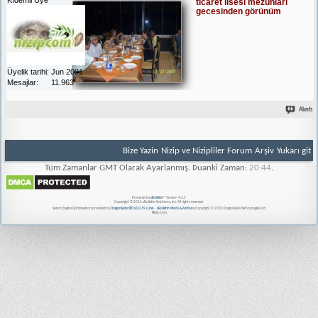
ticaret lisesi mezunları
gecesinden görünüm
Üyelik tarihi
Jun 2001
Mesajlar
11.963
Alıntı
Bize Yazin
Nizip ve Nizipliler Forum
Arşiv
Yukarı git
Tüm Zamanlar GMT Olarak Ayarlanmış. Þuanki Zaman:
20:44
.
Powered by
vBulletin®
Version 4.2.5
Copyright © 2026 vBulletin Solutions, Inc. All rights reserved.
Search Engine Optimisation provided by
DragonByte SEO v2.0.39 (Lite)
-
vBulletin Mods & Addons
Copyright © 2026 DragonByte Technologies Ltd.
Nizip.Com