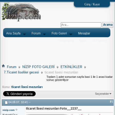
Giriş / Kayıt
Ana Sayfa
Forum
Foto Galeri
Mesajlar
Ýlanlarýnýz
Tarým
Tlf.Rehberi
Forum
NİZİP FOTO GALERİ
ETKİNLİKLER
7.Ticaret liseliler gecesi
ticaret lisesi mezunları
Toplam 1 adet sonuctan sayfa basi 1 ile 1 arasi kadar
sonuc gösteriliyor
Konu:
ticaret lisesi mezunları
Seçenekler
#1
04.08.07,
10:41
--
ticaret lisesi mezunları Foto__2237__
nizip.com
Kıdemli Üye