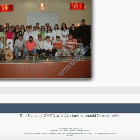
Tüm Zamanlar GMT Olarak Ayarlanmış. Þuanki Zaman:
16:54
.
Powered by
vBulletin®
Version 4.2.5
Copyright © 2026 vBulletin Solutions, Inc. All rights reserved.
Search Engine Optimisation provided by
DragonByte SEO v2.0.39 (Lite)
-
vBulletin Mods & Addons
Copyright © 2026 DragonByte Technologies Ltd.
Nizip.Com