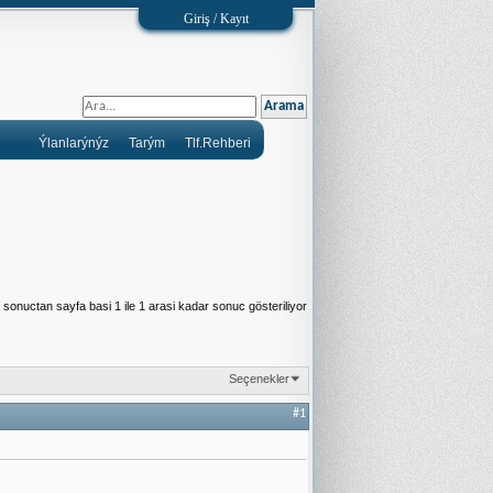
Giriş / Kayıt
Ýlanlarýnýz
Tarým
Tlf.Rehberi
sonuctan sayfa basi 1 ile 1 arasi kadar sonuc gösteriliyor
Seçenekler
#1