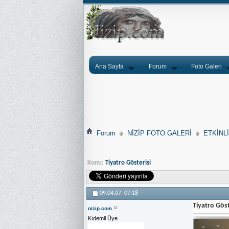
Ana Sayfa
Forum
Foto Galeri
Forum
NİZİP FOTO GALERİ
ETKİNL
Konu:
Tiyatro Gösterisi
09.04.07,
07:18
--
Tiyatro Gös
nizip.com
Kıdemli Üye