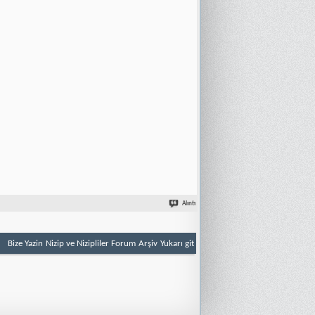
Alıntı
Bize Yazin
Nizip ve Nizipliler Forum
Arşiv
Yukarı git