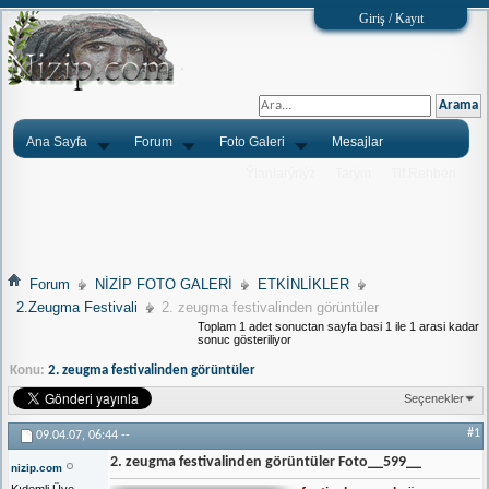
Giriş / Kayıt
Ana Sayfa
Forum
Foto Galeri
Mesajlar
Ýlanlarýnýz
Tarým
Tlf.Rehberi
Forum
NİZİP FOTO GALERİ
ETKİNLİKLER
2.Zeugma Festivali
2. zeugma festivalinden görüntüler
Toplam 1 adet sonuctan sayfa basi 1 ile 1 arasi kadar
sonuc gösteriliyor
Konu:
2. zeugma festivalinden görüntüler
Seçenekler
#1
09.04.07,
06:44
--
2. zeugma festivalinden görüntüler Foto__599__
nizip.com
Kıdemli Üye