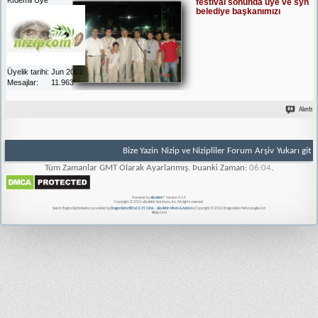
festival sonunda üye ve syn
belediye başkanımızı
Üyelik tarihi
Jun 2001
Mesajlar
11.963
Alıntı
Bize Yazin
Nizip ve Nizipliler Forum
Arşiv
Yukarı git
Tüm Zamanlar GMT Olarak Ayarlanmış. Þuanki Zaman:
06:04
.
Powered by
vBulletin®
Version 4.2.5
Copyright © 2026 vBulletin Solutions, Inc. All rights reserved.
Search Engine Optimisation provided by
DragonByte SEO v2.0.39 (Lite)
-
vBulletin Mods & Addons
Copyright © 2026 DragonByte Technologies Ltd.
Nizip.Com