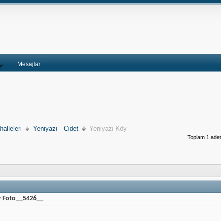
Mesajlar
alleleri
Yeniyazı - Cidet
Yeniyazi Köy
Toplam 1 adet 
y Foto__5426__