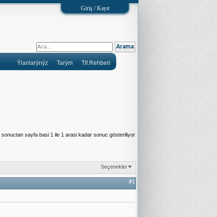
Giriş / Kayıt
Ýlanlarýnýz
Tarým
Tlf.Rehberi
sonuctan sayfa basi 1 ile 1 arasi kadar sonuc gösteriliyor
Seçenekler
#1