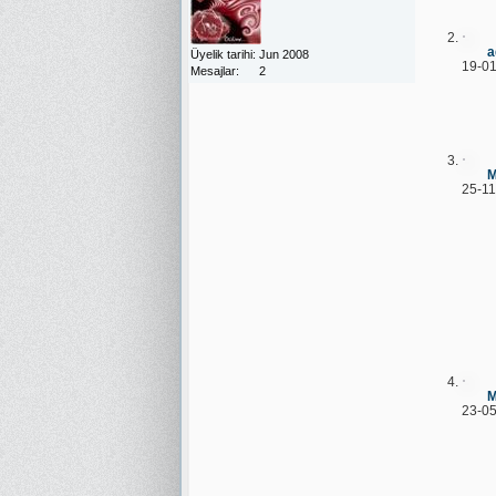
a
Üyelik tarihi
Jun 2008
19-01
Mesajlar
2
M
25-11
M
23-05