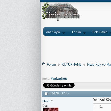
Ana Sayfa
Forum
Foto Galeri
Forum
KÜTÜPHANE
Nizip Köy ve Mah
Konu:
Yeniyazi Köy
14.06.08,
11:21
--
Yeniyazi Kö
ebru n
Üye