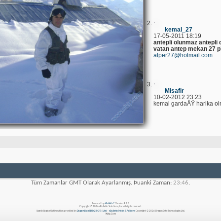
kemal_27
17-05-2011 18:19
antepli olunmaz antepli
vatan antep mekan 27 p
alper27@hotmail.com
Misafir
10-02-2012 23:23
kemal gardaÅŸ harika o
Tüm Zamanlar GMT Olarak Ayarlanmış. Þuanki Zaman:
23:46
.
Powered by
vBulletin®
Version 4.2.5
Copyright © 2026 vBulletin Solutions, Inc. All rights reserved.
Search Engine Optimisation provided by
DragonByte SEO v2.0.39 (Lite)
-
vBulletin Mods & Addons
Copyright © 2026 DragonByte Technologies Ltd.
Nizip.Com