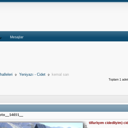
Mesajlar
alleleri
Yeniyazı - Cidet
kemal sarı
Toplam 1 adet 
Foto__14651__
tilfarlıyım cidedliyim) c