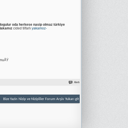
 dogulur oda herkese nasip olmaz türkiye
lakamız
cided tilfarlı
yakamoz-
lmuÅŸ
Alıntı
Bize Yazin
Nizip ve Nizipliler Forum
Arşiv
Yukarı git