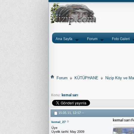
Ana Sayfa
Forum
Foto Galeri
Forum
KÜTÜPHANE
Nizip Köy ve Mah
Konu:
kemal sarı
15.05.11,
12:17
--
kemal sarı 
kemal_27
Üye
Üyelik tarihi
May 2009