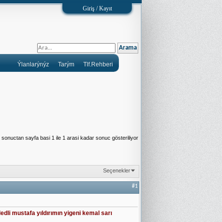
Giriş / Kayıt
Ýlanlarýnýz
Tarým
Tlf.Rehberi
sonuctan sayfa basi 1 ile 1 arasi kadar sonuc gösteriliyor
Seçenekler
#1
idedli mustafa yıldırımın yigeni kemal sarı