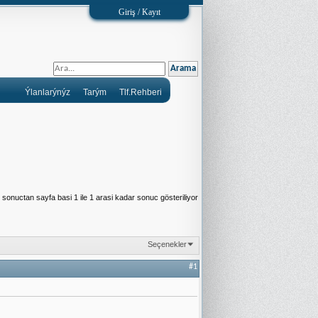
Giriş / Kayıt
Ýlanlarýnýz
Tarým
Tlf.Rehberi
sonuctan sayfa basi 1 ile 1 arasi kadar sonuc gösteriliyor
Seçenekler
#1