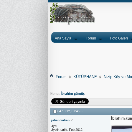
Ana Sayfa
Forum
Foto Galeri
Forum
KÜTÜPHANE
Nizip Köy ve Mah
Konu:
İbrahim gümüş
04.10.12,
07:45
--
İbrahim gü
şaban furkan
Üye
Üyelik tarihi
Feb 2012