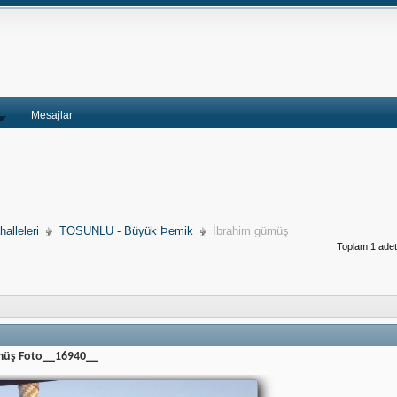
Mesajlar
alleleri
TOSUNLU - Büyük Þemik
İbrahim gümüş
Toplam 1 adet 
müş Foto__16940__