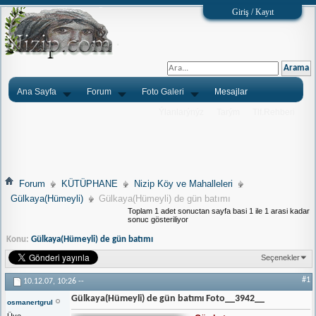
Giriş / Kayıt
Ana Sayfa
Forum
Foto Galeri
Mesajlar
Ýlanlarýnýz
Tarým
Tlf.Rehberi
Forum
KÜTÜPHANE
Nizip Köy ve Mahalleleri
Gülkaya(Hümeyli)
Gülkaya(Hümeyli) de gün batımı
Toplam 1 adet sonuctan sayfa basi 1 ile 1 arasi kadar
sonuc gösteriliyor
Konu:
Gülkaya(Hümeyli) de gün batımı
Seçenekler
#1
10.12.07,
10:26
--
Gülkaya(Hümeyli) de gün batımı Foto__3942__
osmanertgrul
Üye