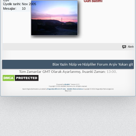
Gün batımı
Üyelik tarihi
Nov 2005
Mesajlar
10
Alıntı
Bize Yazin
Nizip ve Nizipliler Forum
Arşiv
Yukarı git
Tüm Zamanlar GMT Olarak Ayarlanmış. Þuanki Zaman:
13:00
.
Powered by
vBulletin®
Version 4.2.5
Copyright © 2026 vBulletin Solutions, Inc. All rights reserved.
Search Engine Optimisation provided by
DragonByte SEO v2.0.39 (Lite)
-
vBulletin Mods & Addons
Copyright © 2026 DragonByte Technologies Ltd.
Nizip.Com