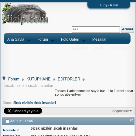
Giriş / Kayıt
Ana Sayfa
Forum
Foto Galeri
Mesajlar
Ýlanlarýnýz
Tarým
Tlf.Rehberi
Forum
KÜTÜPHANE
EDİTORLER
Sicak nizibin sicak insanlari
Toplam 1 adet sonuctan sayfa basi 1 ile 1 arasi kadar
sonuc gösteriliyor
Konu:
Sicak nizibin sicak insanlari
Seçenekler
#1
30.05.21,
17:06
--
Sicak nizibin sicak insanlari
felsefefe
Kıdemli Üye