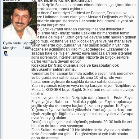
SICAK NİZİBİN SICAK İNSANLARI
Sıcak Nizip’in Sıcak insanlarını cömertliklerini, çalışkanlıklarını,
dayanıklıklarını, toprak aşklarını…
Yıllar önce Cumhuriyet Caddesi ve Postane, Fıstık hali ve
Sebze Halinden İbaret olan şehir Merkezi Değişmiş ve Büyük
Þehirlerde oluşan Merkezin Her semte bölünmesi ile yeni bir
Nizip var karşımızda.
Artık Çarşı kavramı ortadan kalkmış insanlar ihtiyaçlarını
kendilerine yüz - ikiyüz metre uzaklıkta bir marketten temin
eder hale gelmişler. Uzun çarşı ve devamı artık nadiren gidilen
yer olmuş. Postane ve sağlık ocakları yeni ve her mahalleye
Üyelik tarihi
Sep 2002
yakın yerlerde olduğundan ve her sağlık ocağının yanında
Mesajlar
2.608
eczaneler açıldığından Kadim Caddelerdeki Eczaneler de
sıradan hale gelmişler. Beyaz eşya mağazaları bile istenilen
ilgiyi göremiyor. Internet satışları Nizip’te de birçok sektöre
darbe vurmaya devam ediyor.
Koskoca bir Nizip oluşmuş ilçe ve kasabadan çok
Büyükşehir şeklini almış.
Kendimize her zaman tarımda özellikle zeytin fıstık mercimek
ve bulgurda söz sahibi sayardık ama 10 yıl içinde yeni
hastanenin açılması ile sağlıkta da söz sahibi olacağız.
Yatırım yapmak isteyen veya ne işi kurayım diyen Niziplilere ve
Mustafa KOSGEB beye Sağlık Sektörünü not almasını tavsiye
edelim.
Lezzet ve yeni lezzetler Nizip için daha önemli… Fıstık, Zeytin,
Zeytinyağı ve Sabunu ... Mutlaka yağlık için Zeytin toplamayı
yeşilin siyaha dönmeye başladığı zaman yapalım. Ki Zeytin
Yağımızın fiyatı ve kalitesi yükselsin. Yani ağaçta birkaç tane
siyah zeytin gördüğümüz an zeytinimizi toplayalım ve Avrupa
evsafında yağ alalım.
Dediğimiz gibi şehir çok büyümüş yakında 20-30 katlı ticaret
binaları da kurulursa şaşmayın.
Fatih Sultan Mahallesi 13 bin kişiden fazla, Ayrıca on binden
fazla 3 mahalle var gibi… Bu gösteriyor ki çok katlı binalar
daha da artacak.