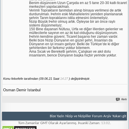
Benim düşüncem Uzun Çarşıda en az 5 tane 20-30 katlı ticaret
merkezleri yapılacak/malı.
Verimli Toprakların tarımdan alınıp binaya verilmesi de artık
durdurulmalı. Þehrin eski Mahallelerini yeniden planlanarak
şehrin Tarım topraklarını istila etmesini önlemeliyiz.
Nizip Büyük Þehir olmuş artık. Öyleyse bir an önce raylı
sistemi düşünmeliyiz.
150 Bine dayanan Nüfusu, Urfa ve diğer illerden gelenler ve
mültecilerle sayının en az iki kat olduğunu düşünüyorum.
Þehrin kendine güveni; Ticaret başarısı her zaman vardır.
Belki bize Nizip Dünyanın en güzel şehri, İnsanları da
Dünyanın en iyi insanı geliyor. Belki de Türkiye’de ki diğer
şehirlerden bir farkımız yoktur bilemem.
Ama Sıcak ve Bereketli şehrim, Çalışkan ve akıl dolu
insanlarım, bence Dünyanın başka hiçbir yerinde yoktur.
Konu felsefefe tarafından (09.06.21 Saat
14:27
) değiştirilmiştir.
Osman Demir Istanbul
Alıntı
Bize Yazin
Nizip ve Nizipliler Forum
Arşiv
Yukarı git
Tüm Zamanlar GMT Olarak Ayarlanmış. Þuanki Zaman:
13:02
.