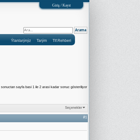
Giriş / Kayıt
Ýlanlarýnýz
Tarým
Tlf.Rehberi
sonuctan sayfa basi 1 ile 2 arasi kadar sonuc gösteriliyor
Seçenekler
#1