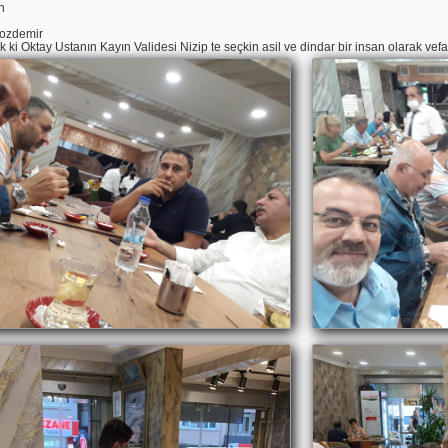
n
k
Bozdemir
k ki Oktay Ustanın Kayın Validesi Nizip te seçkin asil ve dindar bir insan olarak vefa