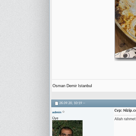
Osman Demir Istanbul
26.09.20,
10:19
--
Cvp: Nizip.
admin
Üye
Allah rahmet