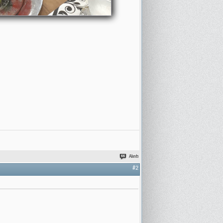
Alıntı
#2