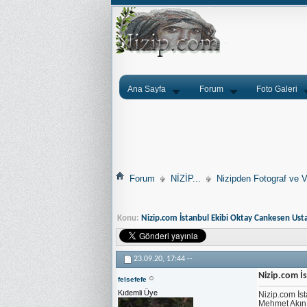
Ana Sayfa
Forum
Foto Galeri
Forum
NİZİP...
Nizipden Fotograf ve V
Konu:
Nizip.com İstanbul Ekibi Oktay Cankesen Usta
23.09.20,
17:44
--
Nizip.com İ
felsefefe
Kıdemli Üye
Nizip.com İs
Mehmet Akın