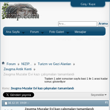
Giriş / Kayıt
Ana Sayfa
Forum
Foto Galeri
Mesajlar
Ýlanlarýnýz
Tarým
Tlf.Rehberi
Forum
NİZİP...
Turizm ve Gezi Alanları
Zeugma Antik Kenti
Zeugma Muzalar Evi kazı çalışmaları tamamlandı
Toplam 1 adet sonuctan sayfa basi 1 ile 1 arasi kadar
sonuc gösteriliyor
Konu:
Zeugma Muzalar Evi kazı çalışmaları tamamlandı
Seçenekler
#1
06.12.19,
19:09
--
Zeugma Muzalar Evi kazı çalışmaları tamamlandı