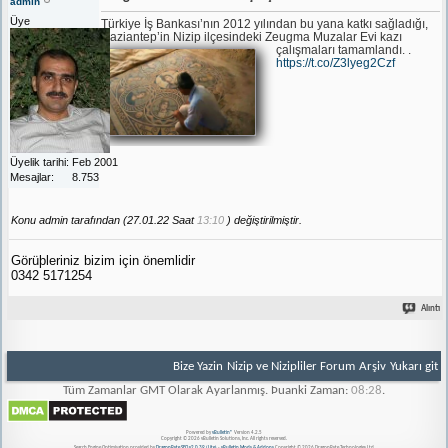
admin
Üye
Türkiye İş Bankası’nın 2012 yılından bu yana katkı sağladığı,
Gaziantep’in Nizip ilçesindeki Zeugma Muzalar Evi kazı
çalışmaları tamamlandı.
.
https://t.co/Z3lyeg2Czf
Üyelik tarihi
Feb 2001
Mesajlar
8.753
Konu admin tarafından (27.01.22 Saat
13:10
) değiştirilmiştir.
Görüþleriniz bizim için önemlidir
0342 5171254
Alıntı
Bize Yazin
Nizip ve Nizipliler Forum
Arşiv
Yukarı git
Tüm Zamanlar GMT Olarak Ayarlanmış. Þuanki Zaman:
08:28
.
Powered by
vBulletin®
Version 4.2.5
Copyright © 2026 vBulletin Solutions, Inc. All rights reserved.
Search Engine Optimisation provided by
DragonByte SEO v2.0.39 (Lite)
-
vBulletin Mods & Addons
Copyright © 2026 DragonByte Technologies Ltd.