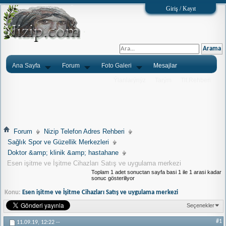
Giriş / Kayıt
Ana Sayfa
Forum
Foto Galeri
Mesajlar
Ýlanlarýnýz
Tarým
Tlf.Rehberi
Forum
Nizip Telefon Adres Rehberi
Sağlık Spor ve Güzellik Merkezleri
Doktor &amp; klinik &amp; hastahane
Esen işitme ve İşitme Cihazları Satış ve uygulama merkezi
Toplam 1 adet sonuctan sayfa basi 1 ile 1 arasi kadar
sonuc gösteriliyor
Konu:
Esen işitme ve İşitme Cihazları Satış ve uygulama merkezi
Seçenekler
#1
11.09.19,
12:22
--