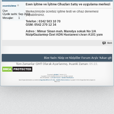
Esen işitme ve İşitme Cihazları Satış ve uygulama merkezi
esenisitme
Üye
Merkezimizde ücretsiz işitme testi ve cihaz denemesi
Üyelik tarihi
Sep 2019
yapabilirsiniz.
Mesajlar
1
Telefon : 0342 503 10 70
GSM: 0542 270 12 34
Adres : Mimar Sinan mah. Manolya sokak No 1/A
Nizip/Gaziantep Özel ADN Hastanesi civarı A101 yanı
Alıntı
Bize Yazin
Nizip ve Nizipliler Forum
Arşiv
Yukarı git
Tüm Zamanlar GMT Olarak Ayarlanmış. Þuanki Zaman:
05:22
.
Powered by
vBulletin®
Version 4.2.5
Copyright © 2026 vBulletin Solutions, Inc. All rights reserved.
Extra Threadfields - by
ProvB Products - vBulletin Modifications
Search Engine Optimisation provided by
DragonByte SEO v2.0.39 (Lite)
-
vBulletin Mods & Addons
Copyright © 2026 DragonByte Technologies Ltd.
Nizip.Com