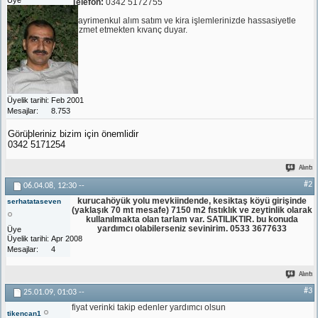
Telefon:
0342 5172755
Gayrimenkul alım satım ve kira işlemlerinizde hassasiyetle
hizmet etmekten kıvanç duyar.
Üyelik tarihi
Feb 2001
Mesajlar
8.753
Görüþleriniz bizim için önemlidir
0342 5171254
Alıntı
#2
06.04.08,
12:30
--
kurucahöyük yolu mevkiindende, kesiktaş köyü girişinde
serhatataseven
(yaklaşık 70 mt mesafe) 7150 m2 fıstıklık ve zeytinlik olarak
kullanılmakta olan tarlam var. SATILIKTIR. bu konuda
yardımcı olabilerseniz sevinirim. 0533 3677633
Üye
Üyelik tarihi
Apr 2008
Mesajlar
4
Alıntı
#3
25.01.09,
01:03
--
fiyat verinki takip edenler yardımcı olsun
tikencan1