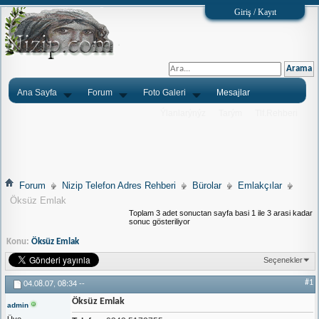
Giriş / Kayıt
Ana Sayfa
Forum
Foto Galeri
Mesajlar
Ýlanlarýnýz
Tarým
Tlf.Rehberi
Forum
Nizip Telefon Adres Rehberi
Bürolar
Emlakçılar
Öksüz Emlak
Toplam 3 adet sonuctan sayfa basi 1 ile 3 arasi kadar
sonuc gösteriliyor
Konu:
Öksüz Emlak
Seçenekler
#1
04.08.07,
08:34
--
Öksüz Emlak
admin
Üye