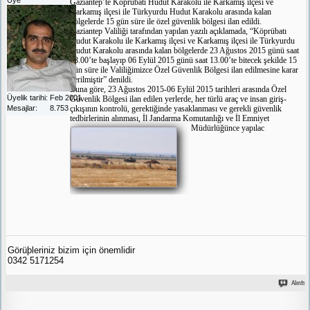
Gaziantep’te Köprübatı Hudut Karakolu ile Karkamış ilçesi ve
Karkamış ilçesi ile Türkyurdu Hudut Karakolu arasında kalan
bölgelerde 15 gün süre ile özel güvenlik bölgesi ilan edildi.
Gaziantep Valiliği tarafından yapılan yazılı açıklamada, “Köprübatı
Hudut Karakolu ile Karkamış ilçesi ve Karkamış ilçesi ile Türkyurdu
Hudut Karakolu arasında kalan bölgelerde 23 Ağustos 2015 günü saat
13.00’te başlayıp 06 Eylül 2015 günü saat 13.00’te bitecek şekilde 15
gün süre ile Valiliğimizce Özel Güvenlik Bölgesi ilan edilmesine karar
verilmiştir” denildi.
Buna göre, 23 Ağustos 2015-06 Eylül 2015 tarihleri arasında Özel
Üyelik tarihi
Feb 2001
Güvenlik Bölgesi ilan edilen yerlerde, her türlü araç ve insan giriş-
Mesajlar
8.753
çıkışının kontrolü, gerektiğinde yasaklanması ve gerekli güvenlik
tedbirlerinin alınması, İl Jandarma Komutanlığı ve İl Emniyet
Müdürlüğünce yapılac
Görüþleriniz bizim için önemlidir
0342 5171254
Alıntı