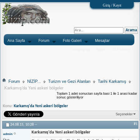
Giriş / Kayıt
Ana Sayfa
Forum
Foto Galeri
Mesajlar
Ýlanlarýnýz
Tarým
Tlf.Rehberi
Forum
NİZİP...
Turizm ve Gezi Alanları
Tarihi Karkamış
Karkamış'da Yeni askeri bölgeler
Toplam 1 adet sonuctan sayfa basi 1 ile 1 arasi kadar
sonuc gösteriliyor
Konu:
Karkamış'da Yeni askeri bölgeler
Seçenekler
#1
24.08.15,
10:28
--
Karkamış'da Yeni askeri bölgeler
admin
Üye