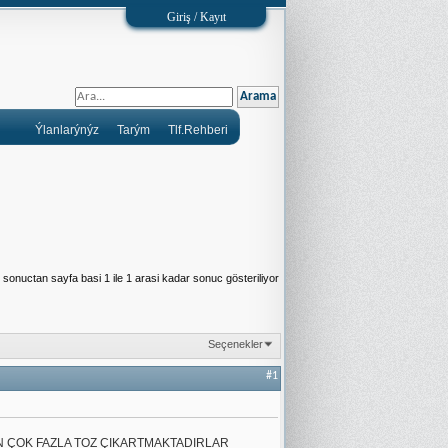
Giriş / Kayıt
Ýlanlarýnýz
Tarým
Tlf.Rehberi
sonuctan sayfa basi 1 ile 1 arasi kadar sonuc gösteriliyor
Seçenekler
#1
N ÇOK FAZLA TOZ ÇIKARTMAKTADIRLAR