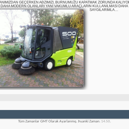
NIMIZDAN GEÇERKEN AÐZIMIZI, BURNUMUZU KAPATMAK ZORUNDA KALIYORU
DAHA MODERN OLANLARI YANİ VAKUMLU ARAÇLARIN KULLANILMASI DAHA Y
SAYGILARIMLA....
Tüm Zamanlar GMT Olarak Ayarlanmış. Þuanki Zaman:
14:50
.