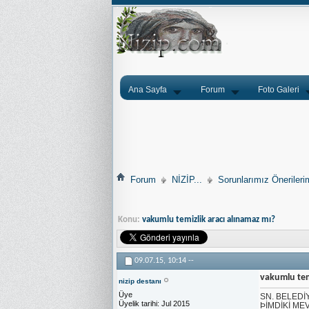
Ana Sayfa
Forum
Foto Galeri
Forum
NİZİP...
Sorunlarımız Önerileri
Konu:
vakumlu temizlik aracı alınamaz mı?
09.07.15,
10:14
--
vakumlu tem
nizip destanı
Üye
SN. BELEDİ
Üyelik tarihi
Jul 2015
ÞİMDİKİ M