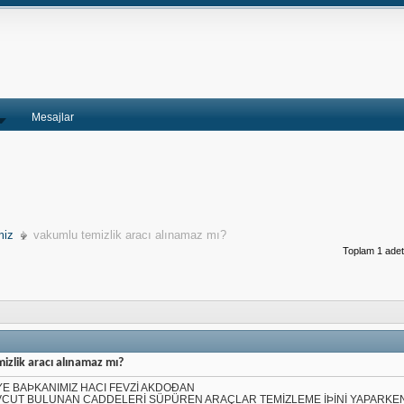
Mesajlar
miz
vakumlu temizlik aracı alınamaz mı?
Toplam 1 adet 
izlik aracı alınamaz mı?
YE BAÞKANIMIZ HACI FEVZİ AKDOÐAN
EVCUT BULUNAN CADDELERİ SÜPÜREN ARAÇLAR TEMİZLEME İÞİNİ YAPARKE