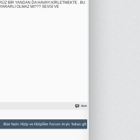
Z BİR YANDAN DA HAVAYI KİRLETMEKTE . BU
ARARLI OLMAZ MI??? SEVGİ VE
Alıntı
Bize Yazin
Nizip ve Nizipliler Forum
Arşiv
Yukarı git