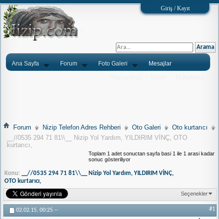
Giriş / Kayıt
Ana Sayfa
Forum
Foto Galeri
Mesajlar
Ýlanlarýnýz
Tarým
Tlf.Rehberi
Forum
Nizip Telefon Adres Rehberi
Oto Galeri
Oto kurtarıcı
__//0535 294 71 81\\__ Nizip Yol Yardım, YILDIRIM VİNÇ, OTO
kurtarıcı,
Toplam 1 adet sonuctan sayfa basi 1 ile 1 arasi kadar
sonuc gösteriliyor
Konu:
__//0535 294 71 81\\__ Nizip Yol Yardım, YILDIRIM VİNÇ,
OTO kurtarıcı,
Seçenekler
#1
02.02.15,
00:25
--