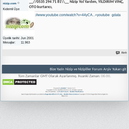
__//0535 294 71 81\\__ Nizip Yol Yardım, YILDIRIM VİNÇ,
nizip.com
OTO kurtarıcı,
Kıdemli Üye
http://www.youtube.com/watch?v=44yCA...=youtube_gdata
Üyelik tarihi
Jun 2001
Mesajlar
11.963
Alıntı
Bize Yazin
Nizip ve Nizipliler Forum
Arşiv
Yukarı git
Tüm Zamanlar GMT Olarak Ayarlanmış. Þuanki Zaman:
06:00
.
Powered by
vBulletin®
Version 4.2.5
Copyright © 2026 vBulletin Solutions, Inc. All rights reserved.
Extra Threadfields - by
ProvB Products - vBulletin Modifications
Search Engine Optimisation provided by
DragonByte SEO v2.0.39 (Lite)
-
vBulletin Mods & Addons
Copyright © 2026 DragonByte Technologies Ltd.
Nizip.Com