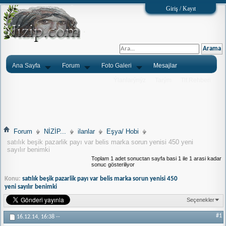
Giriş / Kayıt
Ana Sayfa
Forum
Foto Galeri
Mesajlar
Ýlanlarýnýz
Tarým
Tlf.Rehberi
Forum
NİZİP...
ilanlar
Eşya/ Hobi
satılık beşik pazarlik payı var belis marka sorun yenisi 450 yeni
sayılır benimki
Toplam 1 adet sonuctan sayfa basi 1 ile 1 arasi kadar
sonuc gösteriliyor
Konu:
satılık beşik pazarlik payı var belis marka sorun yenisi 450
yeni sayılır benimki
Seçenekler
#1
16.12.14,
16:38
--