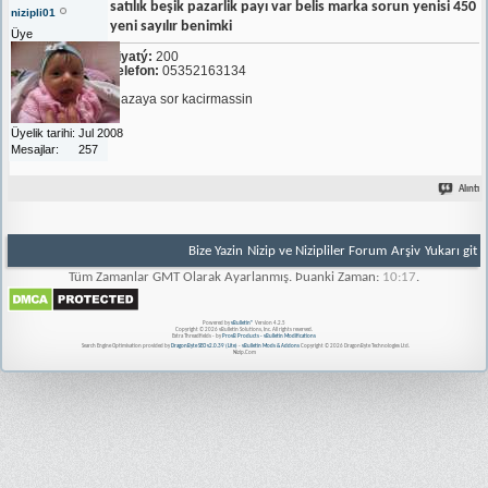
satılık beşik pazarlik payı var belis marka sorun yenisi 450
nizipli01
yeni sayılır benimki
Üye
Fiyatý:
200
Telefon:
05352163134
Mazaya sor kacirmassin
Üyelik tarihi
Jul 2008
Mesajlar
257
Alıntı
Bize Yazin
Nizip ve Nizipliler Forum
Arşiv
Yukarı git
Tüm Zamanlar GMT Olarak Ayarlanmış. Þuanki Zaman:
10:17
.
Powered by
vBulletin®
Version 4.2.5
Copyright © 2026 vBulletin Solutions, Inc. All rights reserved.
Extra Threadfields - by
ProvB Products - vBulletin Modifications
Search Engine Optimisation provided by
DragonByte SEO v2.0.39 (Lite)
-
vBulletin Mods & Addons
Copyright © 2026 DragonByte Technologies Ltd.
Nizip.Com