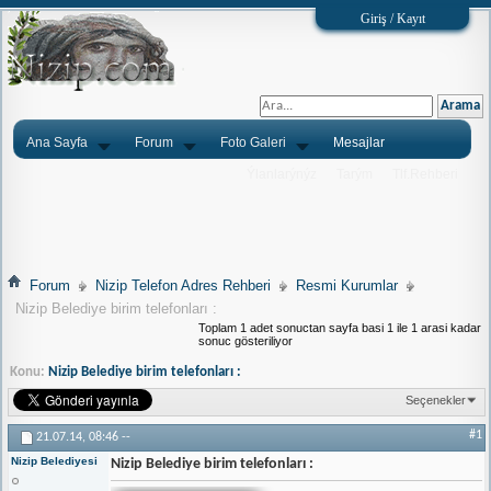
Giriş / Kayıt
Ana Sayfa
Forum
Foto Galeri
Mesajlar
Ýlanlarýnýz
Tarým
Tlf.Rehberi
Forum
Nizip Telefon Adres Rehberi
Resmi Kurumlar
Nizip Belediye birim telefonları :
Toplam 1 adet sonuctan sayfa basi 1 ile 1 arasi kadar
sonuc gösteriliyor
Konu:
Nizip Belediye birim telefonları :
Seçenekler
#1
21.07.14,
08:46
--
Nizip Belediyesi
Nizip Belediye birim telefonları :