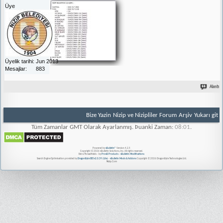
Üye
Üyelik tarihi
Jun 2013
Mesajlar
883
Alıntı
Bize Yazin
Nizip ve Nizipliler Forum
Arşiv
Yukarı git
Tüm Zamanlar GMT Olarak Ayarlanmış. Þuanki Zaman:
08:01
.
Powered by
vBulletin®
Version 4.2.5
Copyright © 2026 vBulletin Solutions, Inc. All rights reserved.
Extra Threadfields - by
ProvB Products - vBulletin Modifications
Search Engine Optimisation provided by
DragonByte SEO v2.0.39 (Lite)
-
vBulletin Mods & Addons
Copyright © 2026 DragonByte Technologies Ltd.
Nizip.Com