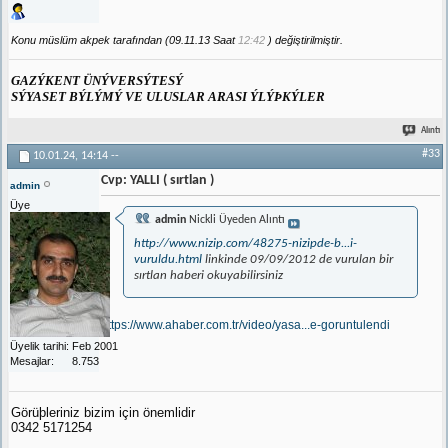
Konu müslüm akpek tarafından (09.11.13 Saat
12:42
) değiştirilmiştir.
GAZÝKENT ÜNÝVERSÝTESÝ
SÝYASET BÝLÝMÝ VE ULUSLAR ARASI ÝLÝÞKÝLER
Alıntı
#33
10.01.24,
14:14
--
Cvp: YALLI ( sırtlan )
admin
Üye
admin
Nickli Üyeden Alıntı
http://www.nizip.com/48275-nizipde-b...i-
vuruldu.html
linkinde 09/09/2012 de vurulan bir
sırtlan haberi okuyabilirsiniz
https://www.ahaber.com.tr/video/yasa...e-goruntulendi
Üyelik tarihi
Feb 2001
Mesajlar
8.753
Görüþleriniz bizim için önemlidir
0342 5171254