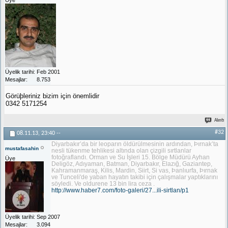
Üyelik tarihi
Feb 2001
Mesajlar
8.753
Görüþleriniz bizim için önemlidir
0342 5171254
Alıntı
#32
08.11.13,
23:40
--
Diyarbakır’da bir leoparın öldürülmesinin ardından, Þırnak’ta
mustafasahin
nesli tükenme tehlikesi altında olan çizgili sırtlanlar
fotoğraflandı.
Orman ve Su İşleri 15. Bölge Müdürü Ayhan
Üye
Deligöz, Adıyaman, Batman, Diyarbakır, Elazığ, Gaziantep,
Kahramanmaraş, Kilis, Mardin, Siirt, Si vas, Þanlıurfa, Þırnak
ve Tunceli'de yaban hayatın takibi için çalışmalar yaptıklarını
söyledi. Ve oldurene 13 bin lira ceza .
http://www.haber7.com/foto-galeri/27...ili-sirtlan/p1
Üyelik tarihi
Sep 2007
Mesajlar
3.094