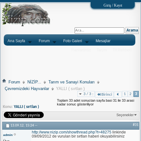
Giriş / Kayıt
Ana Sayfa
Forum
Foto Galeri
Mesajlar
Ýlanlarýnýz
Tarým
Tlf.Rehberi
Forum
NİZİP...
Tarım ve Sanayi Konuları
Çevremizdeki Hayvanlar
YALLI ( sırtlan )
3 / 3 :
1
2
3
Birinci
Toplam 33 adet sonuctan sayfa basi 31 ile 33 arasi
kadar sonuc gösteriliyor
Konu:
YALLI ( sırtlan )
Seçenekler
#31
13.09.12,
15:24
--
http://www.nizip.com/showthread.php?t=48275
linkinde
admin
09/09/2012 de vurulan bir sırtlan haberi okuyabilirsiniz
Üye