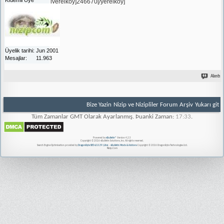
[yerelkoy]246670[/yerelkoy]
Üyelik tarihi
Jun 2001
Mesajlar
11.963
Alıntı
Bize Yazin
Nizip ve Nizipliler Forum
Arşiv
Yukarı git
Tüm Zamanlar GMT Olarak Ayarlanmış. Þuanki Zaman:
17:33
.
Powered by
vBulletin®
Version 4.2.5
Copyright © 2026 vBulletin Solutions, Inc. All rights reserved.
Search Engine Optimisation provided by
DragonByte SEO v2.0.39 (Lite)
-
vBulletin Mods & Addons
Copyright © 2026 DragonByte Technologies Ltd.
Nizip.Com