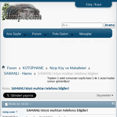
Giriş / Kayıt
Ana Sayfa
Forum
Foto Galeri
Mesajlar
Ýlanlarýnýz
Tarým
Tlf.Rehberi
Forum
KÜTÜPHANE
Nizip Köy ve Mahalleleri
SAMANLI - Hamis
SAMANLI köyü muhtarı telefonu bilgileri
Toplam 1 adet sonuctan sayfa basi 1 ile 1 arasi kadar
sonuc gösteriliyor
Konu:
SAMANLI köyü muhtarı telefonu bilgileri
Seçenekler
#1
05.05.14,
15:31
--
SAMANLI köyü muhtarı telefonu bilgileri
nizip.com
Kıdemli Üye