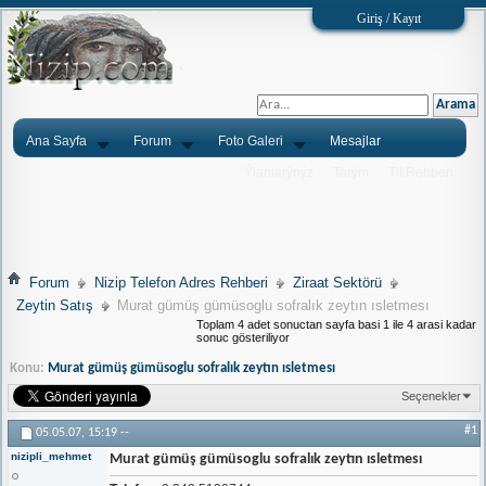
Giriş / Kayıt
Ana Sayfa
Forum
Foto Galeri
Mesajlar
Ýlanlarýnýz
Tarým
Tlf.Rehberi
Forum
Nizip Telefon Adres Rehberi
Ziraat Sektörü
Zeytin Satış
Murat gümüş gümüsoglu sofralık zeytın ısletmesı
Toplam 4 adet sonuctan sayfa basi 1 ile 4 arasi kadar
sonuc gösteriliyor
Konu:
Murat gümüş gümüsoglu sofralık zeytın ısletmesı
Seçenekler
#1
05.05.07,
15:19
--
nizipli_mehmet
Murat gümüş gümüsoglu sofralık zeytın ısletmesı