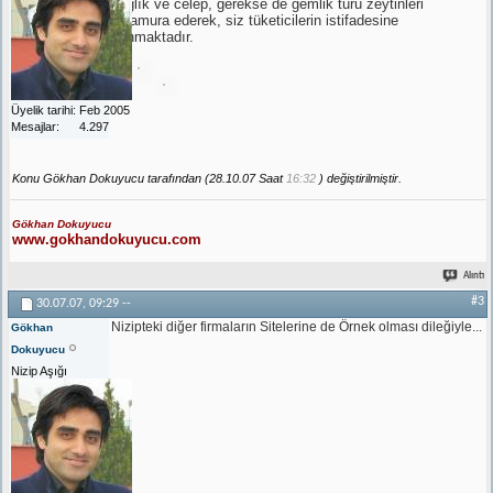
yağlık ve celep, gerekse de gemlik türü zeytinleri
salamura ederek, siz tüketicilerin istifadesine
sunmaktadır.
Üyelik tarihi
Feb 2005
Mesajlar
4.297
Konu Gökhan Dokuyucu tarafından (28.10.07 Saat
16:32
) değiştirilmiştir.
Gökhan Dokuyucu
www.gokhandokuyucu.com
Alıntı
#3
30.07.07,
09:29
--
Nizipteki diğer firmaların Sitelerine de Örnek olması dileğiyle...
Gökhan
Dokuyucu
Nizip Aşığı