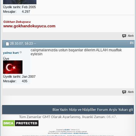
Üyelik tarihi
Feb 2005
Mesajlar
4.297
Gökhan Dokuyucu
www.gokhandokuyucu.com
Alıntı
#4
28.10.07,
16:23
--
calışmalarınızda ustun başarılar dilerim ALLAH muaffak
yalnız kurt
eylesin
Üye
Üyelik tarihi
Jan 2007
Mesajlar
435
Alıntı
Bize Yazin
Nizip ve Nizipliler Forum
Arşiv
Yukarı git
Tüm Zamanlar GMT Olarak Ayarlanmış. Þuanki Zaman:
06:47
.
Powered by
vBulletin®
Version 4.2.5
Copyright © 2026 vBulletin Solutions, Inc. All rights reserved.
Extra Threadfields - by
ProvB Products - vBulletin Modifications