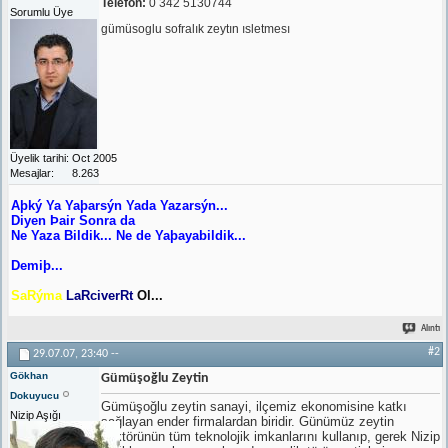
Telefon:
0 342 5130744
Sorumlu Üye
gümüsoglu sofralık zeytın ısletmesı
Üyelik tarihi
Oct 2005
Mesajlar
8.263
Aþký Ya Yaþarsýn Yada Yazarsýn...
Diyen Þair Sonra da
Ne Yaza Bildik... Ne de Yaþayabildik...
Demiþ...
SaRýma
LaRciverRt
Ol...
Alıntı
#2
29.07.07,
23:40
--
Gökhan
Gümüşoğlu Zeytin
Dokuyucu
Gümüşoğlu zeytin sanayi, ilçemiz ekonomisine katkı
Nizip Aşığı
sağlayan ender firmalardan biridir. Günümüz zeytin
sektörünün tüm teknolojik imkanlarını kullanıp, gerek Nizip