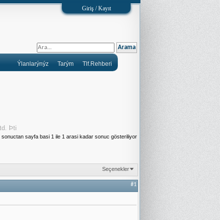
Giriş / Kayıt
Ýlanlarýnýz
Tarým
Tlf.Rehberi
td. Þti
sonuctan sayfa basi 1 ile 1 arasi kadar sonuc gösteriliyor
Seçenekler
#1