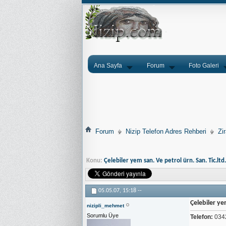
Ana Sayfa
Forum
Foto Galeri
Forum
Nizip Telefon Adres Rehberi
Zi
Konu:
Çelebiler yem san. Ve petrol ürn. San. Tic.ltd.
05.05.07,
15:18
--
Çelebiler ye
nizipli_mehmet
Sorumlu Üye
Telefon:
0342