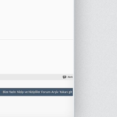
Alıntı
Bize Yazin
Nizip ve Nizipliler Forum
Arşiv
Yukarı git