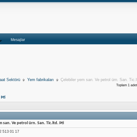
Mesajlar
raat Sektörü
Yem fabrikaları
Çelebiler yem san. Ve petrol ürn. San. Tic.l
Toplam 1 adet 
 Þti
m san. Ve petrol ürn. San. Tic.ltd. Þti
 513 01 17