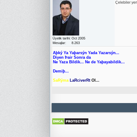
Çelebiler yem
Üyelik tarihi
Oct 2005
Mesajlar
8.263
Aþký Ya Yaþarsýn Yada Yazarsýn...
Diyen Þair Sonra da
Ne Yaza Bildik... Ne de Yaþayabildik...
Demiþ...
SaRýma
LaRciverRt
Ol...