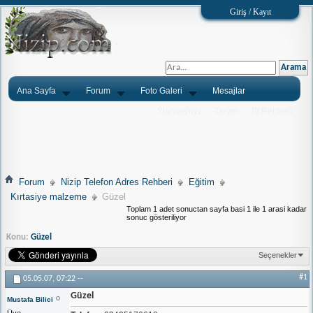
Giriş / Kayıt
Ana Sayfa
Forum
Foto Galeri
Mesajlar
Ýlanlarýnýz
Tarým
Tlf.Rehberi
Forum
Nizip Telefon Adres Rehberi
Eğitim
Kırtasiye malzeme
Güzel
Toplam 1 adet sonuctan sayfa basi 1 ile 1 arasi kadar
sonuc gösteriliyor
Konu:
Güzel
Seçenekler
#1
05.05.07,
07:22
--
Güzel
Mustafa Bilici
Üye