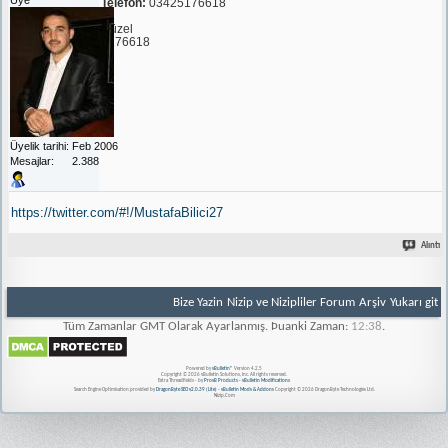
Telefon:
03425176618
Güzel
5176618
Üyelik tarihi
Feb 2006
Mesajlar
2.388
https://twitter.com/#!/MustafaBilici27
Alıntı
Bize Yazin
Nizip ve Nizipliler Forum
Arşiv
Yukarı git
Tüm Zamanlar GMT Olarak Ayarlanmış. Þuanki Zaman:
12:38
.
Powered by
vBulletin®
Version 4.2.5
Copyright © 2026 vBulletin Solutions, Inc. All rights reserved.
Extra Threadfields - by
ProvB Products - vBulletin Modifications
Search Engine Optimisation provided by
DragonByte SEO v2.0.39 (Lite)
-
vBulletin Mods & Addons
Copyright © 2026 DragonByte Technologies Ltd.
Nizip.Com