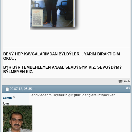
BENÝ HEP KAVGALARIMDAN BÝLDÝLER... YARIM BIRAKTIGIM
OKUL ,
BÝR BÝR TEMBEHLEYEN ANAM, SEVDÝGÝM KIZ, SEVGÝDÝMÝ
BÝLMEYEN KIZ.
Alıntı
#3
02.07.12,
08:35
--
Tebrik ederim. İlçemizin girişimci gençlere ihtiyacı var.
admin
Üye