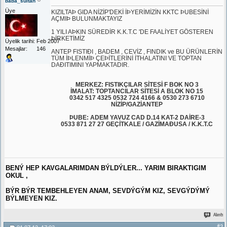
baba_sultan
Üye
KIZILTAÞ GIDA NİZİP'DEKİ İÞYERİMİZİN KKTC ÞUBESİNİ
AÇMIÞ BULUNMAKTAYIZ
1 YILI AÞKIN SÜREDİR K.K.T.C 'DE FAALİYET GÖSTEREN
ÞİRKETİMİZ
Üyelik tarihi
Feb 2007
Mesajlar
146
ANTEP FISTIÐI , BADEM , CEVİZ , FINDIK ve BU ÜRÜNLERİN
TÜM İÞLENMİÞ ÇEÞİTLERİNİ İTHALATINI VE TOPTAN
DAÐITIMINI YAPMAKTADIR.
MERKEZ: FISTIKÇILAR SİTESİ F BOK NO 3
İMALAT: TOPTANCILAR SİTESİ A BLOK NO 15
0342 517 4325 0532 724 4166 & 0530 273 6710
NİZİP/GAZİANTEP
ÞUBE: ADEM YAVUZ CAD D.14 KAT-2 DAİRE-3
0533 871 27 27 GEÇİTKALE / GAZİMAÐUSA / K.K.T.C
BENÝ HEP KAVGALARIMDAN BÝLDÝLER... YARIM BIRAKTIGIM
OKUL ,
BÝR BÝR TEMBEHLEYEN ANAM, SEVDÝGÝM KIZ, SEVGÝDÝMÝ
BÝLMEYEN KIZ.
Alıntı