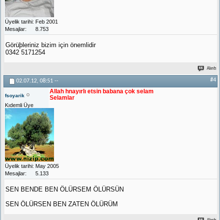
Üyelik tarihi
Feb 2001
Mesajlar
8.753
Görüþleriniz bizim için önemlidir
0342 5171254
Alıntı
#4
02.07.12,
08:51
--
Allah hnayırlı etsin babana çok selam
fsoyarik
Selamlar
Kıdemli Üye
Üyelik tarihi
May 2005
Mesajlar
5.133
SEN BENDE BEN ÖLÜRSEM ÖLÜRSÜN
SEN ÖLÜRSEN BEN ZATEN ÖLÜRÜM