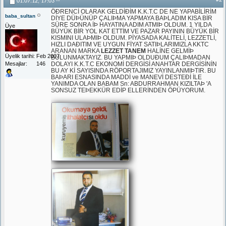
#2
01.07.12,
17:03
--
ÖÐRENCİ OLARAK GELDİÐİM K.K.T.C DE NE YAPABİLİRİM
baba_sultan
DİYE DÜÞÜNÜP ÇALIÞMA YAPMAYA BAÞLADIM KISA BİR
SÜRE SONRA İÞ HAYATINA ADIM ATMIÞ OLDUM. 1 YILDA
Üye
BÜYÜK BİR YOL KAT ETTİM VE PAZAR PAYININ BÜYÜK BİR
KISMINI ULAÞMIÞ OLDUM. PİYASADA KALİTELİ, LEZZETLİ,
HIZLI DAÐITIM VE UYGUN FİYAT SATIÞLARIMIZLA KKTC
ARANAN MARKA
LEZZET TANEM
HALİNE GELMİÞ
Üyelik tarihi
Feb 2007
BULUNMAKTAYIZ. BU YAPMIÞ OLDUÐUM ÇALIÞMADAN
Mesajlar
146
DOLAYI K.K.T.C EKONOMİ DERGİSİ ANAHTAR DERGİSİNİN
BU AY Kİ SAYISINDA RÖPORTAJIMIZ YAYINLANMIÞTIR. BU
BAÞARI ESNASINDA MADDİ ve MANEVİ DESTEÐİ İLE
YANIMDA OLAN BABAM Sn: ABDURRAHMAN KIZILTAÞ 'A
SONSUZ TEÞEKKÜR EDİP ELLERİNDEN ÖPÜYORUM.