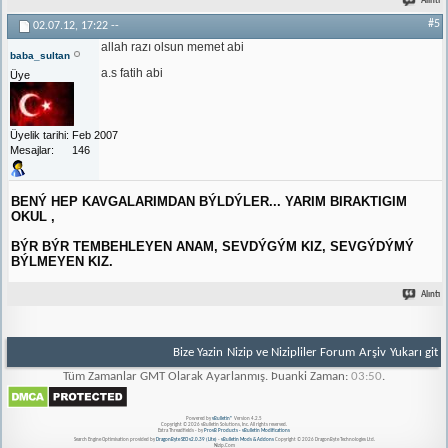
Alıntı
#5
02.07.12,
17:22
--
allah razı olsun memet abi
baba_sultan
a.s fatih abi
Üye
Üyelik tarihi
Feb 2007
Mesajlar
146
BENÝ HEP KAVGALARIMDAN BÝLDÝLER... YARIM BIRAKTIGIM
OKUL ,
BÝR BÝR TEMBEHLEYEN ANAM, SEVDÝGÝM KIZ, SEVGÝDÝMÝ
BÝLMEYEN KIZ.
Alıntı
Bize Yazin
Nizip ve Nizipliler Forum
Arşiv
Yukarı git
Tüm Zamanlar GMT Olarak Ayarlanmış. Þuanki Zaman:
03:50
.
Powered by
vBulletin®
Version 4.2.5
Copyright © 2026 vBulletin Solutions, Inc. All rights reserved.
Extra Threadfields - by
ProvB Products - vBulletin Modifications
Search Engine Optimisation provided by
DragonByte SEO v2.0.39 (Lite)
-
vBulletin Mods & Addons
Copyright © 2026 DragonByte Technologies Ltd.
Nizip.Com