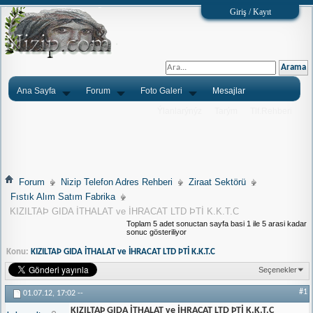
Giriş / Kayıt
Ana Sayfa
Forum
Foto Galeri
Mesajlar
Ýlanlarýnýz
Tarým
Tlf.Rehberi
Forum
Nizip Telefon Adres Rehberi
Ziraat Sektörü
Fıstık Alım Satım Fabrika
KIZILTAÞ GIDA İTHALAT ve İHRACAT LTD ÞTİ K.K.T.C
Toplam 5 adet sonuctan sayfa basi 1 ile 5 arasi kadar
sonuc gösteriliyor
Konu:
KIZILTAÞ GIDA İTHALAT ve İHRACAT LTD ÞTİ K.K.T.C
Seçenekler
#1
01.07.12,
17:02
--
KIZILTAÞ GIDA İTHALAT ve İHRACAT LTD ÞTİ K.K.T.C