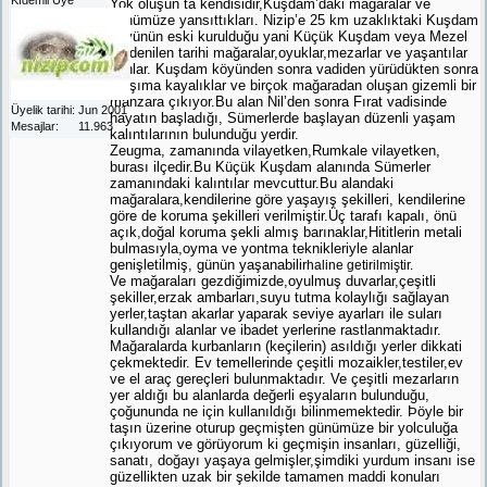
Yok oluşun ta kendisidir,Kuşdam’daki mağaralar ve
günümüze yansıttıkları. Nizip’e 25 km uzaklıktaki Kuşdam
köyünün eski kurulduğu yani Küçük Kuşdam veya Mezel
de denilen tarihi mağaralar,oyuklar,mezarlar ve yaşantılar
bunlar. Kuşdam köyünden sonra vadiden yürüdükten sonra
karşıma kayalıklar ve birçok mağaradan oluşan gizemli bir
manzara çıkıyor.Bu alan Nil’den sonra Fırat vadisinde
Üyelik tarihi
Jun 2001
hayatın başladığı, Sümerlerde başlayan düzenli yaşam
Mesajlar
11.963
kalıntılarının bulunduğu yerdir.
Zeugma, zamanında vilayetken,Rumkale vilayetken,
burası ilçedir.Bu Küçük Kuşdam alanında Sümerler
zamanındaki kalıntılar mevcuttur.Bu alandaki
mağaralara,kendilerine göre yaşayış şekilleri, kendilerine
göre de koruma şekilleri verilmiştir.Üç tarafı kapalı, önü
açık,doğal koruma şekli almış barınaklar,Hititlerin metali
bulmasıyla,oyma ve yontma teknikleriyle alanlar
genişletilmiş, günün yaşanabilir
haline getirilmiştir.
Ve mağaraları gezdiğimizde,oyulmuş duvarlar,çeşitli
şekiller,erzak ambarları,suyu tutma kolaylığı sağlayan
yerler,taştan akarlar yaparak seviye ayarları ile suları
kullandığı alanlar ve ibadet yerlerine rastlanmaktadır.
Mağaralarda kurbanların (keçilerin) asıldığı yerler dikkati
çekmektedir. Ev temellerinde çeşitli mozaikler,testiler,ev
ve el araç gereçleri bulunmaktadır. Ve çeşitli mezarların
yer aldığı bu alanlarda değerli eşyaların bulunduğu,
çoğununda ne için kullanıldığı bilinmemektedir. Þöyle bir
taşın üzerine oturup geçmişten günümüze bir yolculuğa
çıkıyorum ve görüyorum ki geçmişin insanları, güzelliği,
sanatı, doğayı yaşaya gelmişler,şimdiki yurdum insanı ise
güzellikten uzak bir şekilde tamamen maddi konuları