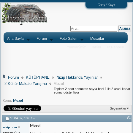
Giriş / Kayıt
Ana Sayfa
Forum
Foto Galeri
Mesajlar
Ýlanlarýnýz
Tarým
Tlf.Rehberi
Forum
KÜTÜPHANE
Nizip Hakkında Yayınlar
2.Kültür Makale Yarışma
Mezel
Toplam 2 adet sonuctan sayfa basi 1 ile 2 arasi kadar
sonuc gösteriliyor
Konu:
Mezel
Seçenekler
#1
10.04.07,
13:07
--
Mezel
nizip.com
Kıdemli Üye