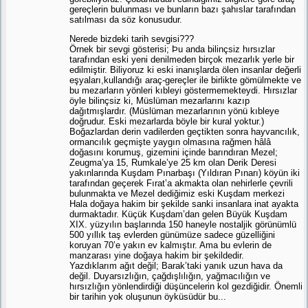
gereçlerin bulunması ve bunların bazı şahıslar tarafından
satılması da söz konusudur.
Nerede bizdeki tarih sevgisi???
Örnek bir sevgi gösterisi; Þu anda bilinçsiz hırsızlar
tarafından eski yeni denilmeden birçok mezarlık yerle bir
edilmiştir. Biliyoruz ki eski inanışlarda ölen insanlar değerli
eşyaları,kullandığı araç-gereçler ile birlikte gömülmekte ve
bu mezarların yönleri kıbleyi göstermemekteydi. Hırsızlar
öyle bilinçsiz ki, Müslüman mezarlarını kazıp
dağıtmışlardır. (Müslüman mezarlarının yönü kıbleye
doğrudur. Eski mezarlarda böyle bir kural yoktur.)
Boğazlardan derin vadilerden geçtikten sonra hayvancılık,
ormancılık geçmişte yaygın olmasına rağmen hâlâ
doğasını korumuş, gizemini içinde barındıran Mezel;
Zeugma’ya 15, Rumkale’ye 25 km olan Derik Deresi
yakınlarında Kuşdam Pınarbaşı (Yıldıran Pınarı) köyün iki
tarafından geçerek Fırat’a akmakta olan nehirlerle çevrili
bulunmakta ve Mezel dediğimiz eski Kuşdam merkezi
Hala doğaya hakim bir şekilde sanki insanlara inat ayakta
durmaktadır. Küçük Kuşdam’dan gelen Büyük Kuşdam
XIX. yüzyılın başlarında 150 haneyle nostaljik görünümlü
500 yıllık taş evlerden günümüze sadece güzelliğini
koruyan 70’e yakın ev kalmıştır. Ama bu evlerin de
manzarası yine doğaya hakim bir şekildedir.
Yazdıklarım ağıt değil; Barak’taki yanık uzun hava da
değil. Duyarsızlığın, çağdışlılığın, yağmacılığın ve
hırsızlığın yönlendirdiği düşüncelerin kol gezdiğidir. Önemli
bir tarihin yok oluşunun öyküsüdür bu...