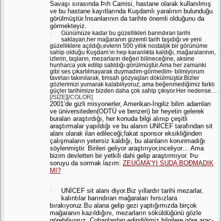
Savaşı sırasında Þıh Camisi, hastane olarak kullanılmış
ve bu hastane kayıtlarında Kuşdamlı yaralının bulunduğu
görülmüştür.İnsanlarının da tarihte önemli olduğunu da
görmekteyiz.
Günümüze kadar bu güzellikleri barındıran tarihi
saklayan,her mağaranın gizemli tarih taşıdığı ve yeni
güzelliklere açıldığı,evlerin 500 yıllık nostaljik bir görünüme
sahip olduğu Kuşdam’ın hep karanlıkta kaldığı, mağaralarının,
izlerin, taşların, mezarların değeri bilineceğine, aksine
hunharca yok edilip satıldığı görülmüştür.Ama her zamanki
gibi ses çıkartılmayarak duymadım-görmedim- bilmiyorum
tavırları takınılarak, timsah gözyaşları dökülmüştür.Bizler
gözlerimizi yumarak kalabiliyoruz; ama beğenmediğimiz farklı
güçler tarihimize bizden daha çok sahip çıkıyor.Her nedense…
[/SIZE][/COLOR]
2001’de gizli misyonerler, Amerikan-İngiliz bilim adamları
ve üniversiteden(ODTÜ ve benzeri) bir heyetin gelerek
buraları araştırdığı, her konuda bilgi alınıp çeşitli
araştırmalar yapıldığı ve bu alanın UNİCEF tarafından sit
alanı olarak ilan edileceği;fakat sponsor eksikliğinden
çalışmaların yetersiz kaldığı, bu alanların korunmadığı
söylenmiştir. Birileri geliyor araştırıyor,inceliyor… Ama
bizim devletten bir yetkili dahi gelip araştırmıyor. Þu
soruyu da sormak lazım
:
ZEUGMA’YI SUDA BOÐMADIK
MI?
UNİCEF sit alanı diyor.Biz yıllardır tarihi mezarlar,
kalıntılar barındıran mağaraları hırsızlara
bırakıyoruz.Bu alana gelip gezi yaptığımızda birçok
mağaranın kazıldığını, mezarların söküldüğünü gözle
görebiliyoruz. Çobanlardan edindiğimiz bilgilere göre araç-