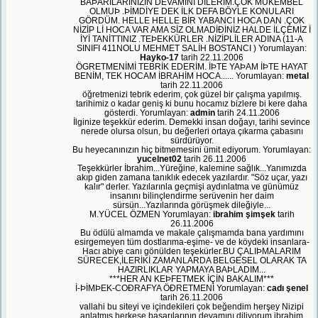
BAÞARILARINIZIN DEVAMİNİ DİLERİM.ÇOK MÜKEMBEL
OLMUÞ .ÞİMDİYE DEK İLK DEFA BÖYLE KONULARI
GÖRDÜM. HELLE HELLE BİR YABANCI HOCA DAN .ÇOK
NİZİP Lİ HOCA VAR AMA SİZ OLMADİÐİNİZ HALDE İLÇEMİZ İ
İYİ TANİTTINIZ .TEÞEKKÜRLER .NİZİPLİLER ADINA (11-A
SINIFI 411NOLU MEHMET SALİH BOSTANCI ) Yorumlayan:
Hayko-17
tarih 22.11.2006
ÖGRETMENİMİ TEBRİK EDERİM. İÞTE YAÞAM İÞTE HAYAT
BENİM, TEK HOCAM İBRAHİM HOCA...... Yorumlayan:
metal
tarih 22.11.2006
öğretmenizi tebrik ederim, çok güzel bir çalışma yapılmış.
tarihimiz o kadar geniş ki bunu hocamız bizlere bi kere daha
gösterdi. Yorumlayan:
admin
tarih 24.11.2006
İlginize teşekkür ederim. Demekki insan doğayı, tarihi sevince
nerede olursa olsun, bu değerleri ortaya çıkarma çabasını
sürdürüyor.
Bu heyecanınızın hiç bitmemesini ümit ediyorum. Yorumlayan:
yucelnet02
tarih 26.11.2006
Teşekkürler İbrahim...Yüreğine, kalemine sağlık...Yanımızda
akıp giden zamana tanıklık edecek yazılardır. "Söz uçar, yazı
kalır" derler. Yazılarınla geçmişi aydınlatma ve günümüz
insanını bilinçlendirme serüvenin her daim
sürsün...Yazılarında görüşmek dileğiyle...
M.YÜCEL ÖZMEN Yorumlayan:
ibrahim şimşek
tarih
26.11.2006
Bu ödülü almamda ve makale çalışmamda bana yardımını
esirgemeyen tüm dostlarıma-eşime- ve de köydeki insanlara-
Hacı abiye canı gönülden teşekürler.BU ÇALIÞMALARIM
SÜRECEK,İLERİKİ ZAMANLARDA BELGESEL OLARAK TA
HAZIRLIKLAR YAPMAYA BAÞLADIM...
***HER AN KEÞFETMEK İÇİN BAKALIM***
İ-ÞİMÞEK-COÐRAFYA ÖÐRETMENİ Yorumlayan:
cadı şenel
tarih 26.11.2006
vallahi bu siteyi ve içindekileri çok beğendim herşey Nizipi
anlatmış herkese başarılarının devamını diliyorum ibrahim