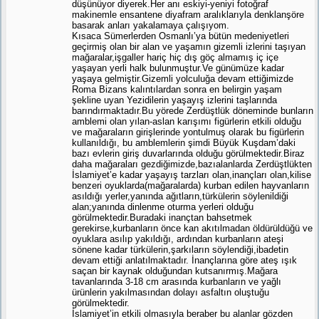
düşünüyor diyerek.Her anı eskiyi-yeniyi fotoğraf
makinemle ensantene diyafram aralıklarıyla denklanşöre
basarak anları yakalamaya çalışıyom.
Kısaca Sümerlerden Osmanlı’ya bütün medeniyetleri
geçirmiş olan bir alan ve yaşamın gizemli izlerini taşıyan
mağaralar,işgaller hariç hiç dış göç almamış iç içe
yaşayan yerli halk bulunmuştur.Ve günümüze kadar
yaşaya gelmiştir.Gizemli yolculuğa devam ettiğimizde
Roma Bizans kalıntılardan sonra en belirgin yaşam
şekline uyan Yezidilerin yaşayış izlerini taşlarında
barındırmaktadır.Bu yörede Zerdüştlük döneminde bunların
amblemi olan yılan-aslan karışımı figürlerin etkili olduğu
ve mağaraların girişlerinde yontulmuş olarak bu figürlerin
kullanıldığı, bu amblemlerin şimdi Büyük Kuşdam’daki
bazı evlerin giriş duvarlarında olduğu görülmektedir.Biraz
daha mağaraları gezdiğimizde,bazıalanlarda Zerdüştlükten
İslamiyet’e kadar yaşayış tarzları olan,inançları olan,kilise
benzeri oyuklarda(mağaralarda) kurban edilen hayvanların
asıldığı yerler,yanında ağıtların,türkülerin söylenildiği
alan;yanında dinlenme oturma yerleri olduğu
görülmektedir.Buradaki inançtan bahsetmek
gerekirse,kurbanların önce kan akıtılmadan öldürüldüğü ve
oyuklara asılıp yakıldığı, ardından kurbanların ateşi
sönene kadar türkülerin,şarkıların söylendiği,ibadetin
devam ettiği anlatılmaktadır. İnançlarına göre ateş ışık
saçan bir kaynak olduğundan kutsanırmış.Mağara
tavanlarında 3-18 cm arasında kurbanların ve yağlı
ürünlerin yakılmasından dolayı asfaltın oluştuğu
görülmektedir.
İslamiyet’in etkili olmasıyla beraber bu alanlar gözden