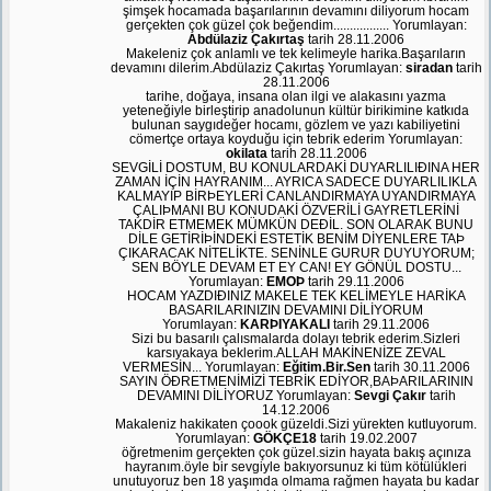
şimşek hocamada başarılarının devamını diliyorum hocam
gerçekten çok güzel çok beğendim................. Yorumlayan:
Abdülaziz Çakırtaş
tarih 28.11.2006
Makeleniz çok anlamlı ve tek kelimeyle harika.Başarıların
devamını dilerim.Abdülaziz Çakırtaş Yorumlayan:
siradan
tarih
28.11.2006
tarihe, doğaya, insana olan ilgi ve alakasını yazma
yeteneğiyle birleştirip anadolunun kültür birikimine katkıda
bulunan saygıdeğer hocamı, gözlem ve yazı kabiliyetini
cömertçe ortaya koyduğu için tebrik ederim Yorumlayan:
okilata
tarih 28.11.2006
SEVGİLİ DOSTUM, BU KONULARDAKİ DUYARLILIÐINA HER
ZAMAN İÇİN HAYRANIM... AYRICA SADECE DUYARLILIKLA
KALMAYIP BİRÞEYLERİ CANLANDIRMAYA UYANDIRMAYA
ÇALIÞMANI BU KONUDAKİ ÖZVERİLİ GAYRETLERİNİ
TAKDİR ETMEMEK MÜMKÜN DEÐİL. SON OLARAK BUNU
DİLE GETİRİÞİNDEKİ ESTETİK BENİM DİYENLERE TAÞ
ÇIKARACAK NİTELİKTE. SENİNLE GURUR DUYUYORUM;
SEN BÖYLE DEVAM ET EY CAN! EY GÖNÜL DOSTU...
Yorumlayan:
EMOÞ
tarih 29.11.2006
HOCAM YAZDIÐINIZ MAKELE TEK KELİMEYLE HARİKA
BASARILARINIZIN DEVAMINI DİLİYORUM
Yorumlayan:
KARÞIYAKALI
tarih 29.11.2006
Sizi bu basarılı çalısmalarda dolayı tebrik ederim.Sizleri
karsıyakaya beklerim.ALLAH MAKİNENİZE ZEVAL
VERMESİN... Yorumlayan:
Eğitim.Bir.Sen
tarih 30.11.2006
SAYIN ÖÐRETMENİMİZİ TEBRİK EDİYOR,BAÞARILARININ
DEVAMINI DİLİYORUZ Yorumlayan:
Sevgi Çakır
tarih
14.12.2006
Makaleniz hakikaten çoook güzeldi.Sizi yürekten kutluyorum.
Yorumlayan:
GÖKÇE18
tarih 19.02.2007
öğretmenim gerçekten çok güzel.sizin hayata bakış açınıza
hayranım.öyle bir sevgiyle bakıyorsunuz ki tüm kötülükleri
unutuyoruz ben 18 yaşımda olmama rağmen hayata bu kadar