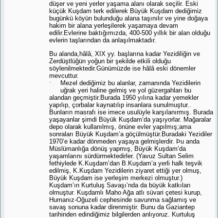
düşer ve yeni yerler yaşama alanı olarak seçilir. Eski
küçük Kuşdam terk edilerek Büyük Kuşdam dediğimiz
bugünkü köyün bulunduğu alana taşınılır ve yine doğaya
hakim bir alana yerleşilerek yaşamaya devam
edilir.Evlerine baktığımızda, 400-500 yıllık bir alan olduğu
evlerin taşlarından da anlaşılmaktadır.
Bu alanda,hâlâ, XIX yy. başlarına kadar Yezidiliğin ve
Zerdüştlüğün yoğun bir şekilde etkili olduğu
söylenilmektedir.Günümüzde ise hâlâ eski dönemler
mevcuttur.
Mezel dediğimiz bu alanlar, zamanında Yezidilerin
uğrak yeri haline gelmiş ve yol güzergahları bu
alandan geçmiştir.Burada 1950 yılına kadar yemekler
yapılıp, çorbalar kaynatılıp insanlara sunulmuştur..
Bunların masrafı ise imece usulüyle karşılanırmış. Burada
yaşayanlar şimdi Büyük Kuşdam’da yaşıyorlar. Mağaralar
depo olarak kullanılmış, önüne evler yapılmış;ama
sonraları Büyük Kuşdam’a göçülmüştür.Buradaki Yezidiler
1970’e kadar dönmeden yaşaya gelmişlerdir. Þu anda
Müslümanlığa dönüş yapmış, Büyük Kuşdam’da
yaşamlarını sürdürmektedirler. (Yavuz Sultan Selim
fethiylede K.Kuşdam’dan B.Kuşdam’a yerli halk teşvik
edilmiş, K.Kuşdam Yezidilerin ziyaret ettiği yer olmuş,
Büyük Kuşdam ise yerleşim merkezi olmuştur.)
Kuşdam’ın Kurtuluş Savaşı’nda da büyük katkıları
olmuştur. Kuşdamlı Maho Ağa atlı süvari çetesi kurup,
Humanız-Oğuzeli cephesinde savunma sağlamış ve
savaş sonuna kadar direnmiştir. Bunu da Gaziantep
tarihinden edindiğimiz bilgilerden anlıyoruz. Kurtuluş