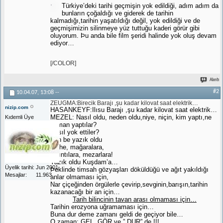
Türkiye’deki tarihi geçmişin yok edildiği, adım adım da
bunların çoğaldığı ve giderek de tarihin
kalmadığı,tarihin yaşatıldığı değil, yok edildiği ve de
geçmişimizin silinmeye yüz tuttuğu kaderi görür gibi
oluyorum. Þu anda bile film şeridi halinde yok oluş devam
ediyor…
[/COLOR]
Alıntı
#2
10.04.07,
13:08
--
ZEUGMA:Birecik Barajı ,şu kadar kilovat saat elektrik…
nizip.com
HASANKEYF:Ilısu Barajı ,şu kadar kilovat saat elektrik…
MEZEL: Nasıl oldu, neden oldu,niye, niçin, kim yaptı,ne
Kıdemli Üye
zaman yaptılar?
Nasıl yok ettiler?
Tüh be yazık oldu
tarihe, mağaralara,
kalıntılara, mezarlara!
Yazık oldu Kuşdam’a…
Üyelik tarihi
Jun 2001
Þeklinde timsah gözyaşları döküldüğü ve ağıt yakıldığı
Mesajlar
11.963
anlar olmaması için,
Nar çiçeğinden örgülerle çevirip,sevginin,barışın,tarihin
kazanacağı bir an için…
Tarih bilincinin tavan arası olmaması için…
Tarihin erozyona uğramaması için…
Buna dur deme zamanı geldi de geçiyor bile…
O zaman: GEL, GÖR ve ” DUR” de !!!