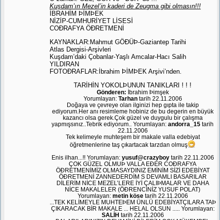
Kuşdam’ın Mezel’in kaderi de Zeugma gibi olmasın!!!
İBRAHİM ÞİMÞEK
NİZİP-CUMHURİYET LİSESİ
COÐRAFYA ÖÐRETMENİ
KAYNAKLAR:Mahmut GÖÐÜÞ-Gaziantep Tarihi
Atlas Dergisi-Arşivleri
Kuşdam’daki Çobanlar-Yaşlı Amcalar-Hacı Salih
YILDIRAN
FOTOÐRAFLAR:İbrahim ÞİMÞEK Arşivi’nden.
TARİHİN YOKOLÞUNUN TANIKLARI ! ! !
Gönderen:
İbrahim Þimşek
Yorumlayan:
Tarhan
tarih 22.11.2006
Doğaya ve çevreye olan ilginizi hep gıpta ile takip
ediyorum.Her anı resimleme hobiniz de bu degerin en büyük
kazancı olsa gerek.Çok güzel ve duygulu bir çalışma
yapmışsınız..Tebrik ediyorum.. Yorumlayan:
andorra_15
tarih
22.11.2006
Tek kelimeyle muhteşem bir makale valla edebiyat
öğretmenlerine taş çıkartacak tarzdan olmuş
Enis ilhan...!! Yorumlayan:
yusuf@crazyboy
tarih 22.11.2006
ÇOK GÜZEL OLMUÞ VALLA EÐER COÐRAFYA
ÖÐRETMENİMİZ OLMASAYDINIZ EMİNİM SİZİ EDEBİYAT
ÖÐRETMENİ ZANNEDERDİM S DEVAMLI BASARILAR
DİLERİM NİCE MEZEL’LERE İYİ ÇALIÞMALAR VE DAHA
NİCE MAKALELER (ÖÐRENCİNİZ YUSUF POLAT)
Yorumlayan:
metin köse
tarih 22.11.2006
...TEK KELİMEYLE MUHTEÞEM ÜNLÜ EDEBİYATÇILARA TAÞ
ÇIKARACAK BİR MAKALE ... HELAL OLSUN ..... Yorumlayan:
SALİH
tarih 22.11.2006