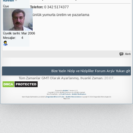
nurettin
Üye
Telefon:
0 342 5174377
Günlük yumurta üretim ve pazarlama
Üyelik tarihi
Mar 2006
Mesajlar
4
Alıntı
Bize Yazin
Nizip ve Nizipliler Forum
Arşiv
Yukarı git
Tüm Zamanlar GMT Olarak Ayarlanmış. Þuanki Zaman:
20:07
.
Powered by
vBulletin®
Version 4.2.5
Copyright © 2026 vBulletin Solutions, Inc. All rights reserved.
Extra Threadfields - by
ProvB Products - vBulletin Modifications
Search Engine Optimisation provided by
DragonByte SEO v2.0.39 (Lite)
-
vBulletin Mods & Addons
Copyright © 2026 DragonByte Technologies Ltd.
Nizip.Com