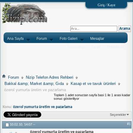
Giriş / Kayıt
Ana Sayfa
Forum
Foto Galeri
Mesajlar
Ýlanlarýnýz
Tarým
Tlf.Rehberi
Forum
Nizip Telefon Adres Rehberi
Bakkal &amp; Market &amp; Gıda
Kasap et ve tavuk ürünleri
özerol yumurta üretim ve pazarlama
Toplam 1 adet sonuctan sayfa basi 1 ile 1 arasi kadar
sonuc gösteriliyor
Konu:
özerol yumurta üretim ve pazarlama
Seçenekler
#1
10.02.10,
14:07
--
özerol yumurta üretim ve pazarlama