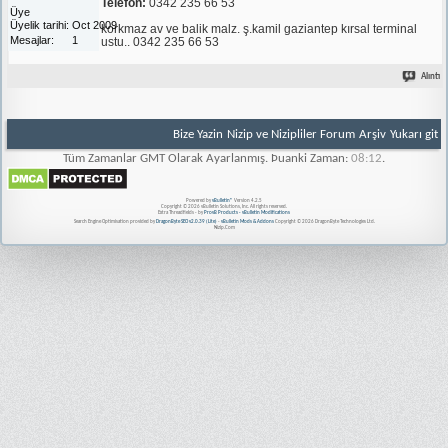
Telefon:
0342 235 66 53
Üye
Üyelik tarihi
Oct 2009
korkmaz av ve balik malz. ş.kamil gaziantep kırsal terminal
Mesajlar
1
ustu.. 0342 235 66 53
Alıntı
Bize Yazin
Nizip ve Nizipliler Forum
Arşiv
Yukarı git
Tüm Zamanlar GMT Olarak Ayarlanmış. Þuanki Zaman:
08:12
.
Powered by
vBulletin®
Version 4.2.5
Copyright © 2026 vBulletin Solutions, Inc. All rights reserved.
Extra Threadfields - by
ProvB Products - vBulletin Modifications
Search Engine Optimisation provided by
DragonByte SEO v2.0.39 (Lite)
-
vBulletin Mods & Addons
Copyright © 2026 DragonByte Technologies Ltd.
Nizip.Com