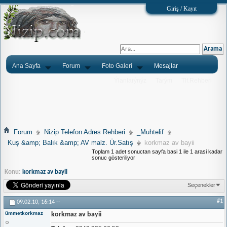
Giriş / Kayıt
Ana Sayfa
Forum
Foto Galeri
Mesajlar
Ýlanlarýnýz
Tarým
Tlf.Rehberi
Forum
Nizip Telefon Adres Rehberi
_Muhtelif
Kuş &amp; Balık &amp; AV malz. Ür.Satış
korkmaz av bayii
Toplam 1 adet sonuctan sayfa basi 1 ile 1 arasi kadar
sonuc gösteriliyor
Konu:
korkmaz av bayii
Seçenekler
#1
09.02.10,
16:14
--
ümmetkorkmaz
korkmaz av bayii