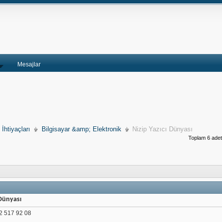
Mesajlar
 İhtiyaçları
Bilgisayar &amp; Elektronik
Nizip Yazıcı Dünyası
Toplam 6 adet 
 Dünyası
 517 92 08