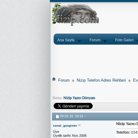
Ana Sayfa
Forum
Foto Galeri
Forum
Nizip Telefon Adres Rehberi
Ev
Konu:
Nizip Yazıcı Dünyası
09.02.10,
10:15
--
Nizip Yazıcı
sanal_gangister
Üye
Telefon:
0342
Üyelik tarihi
Nov 2006