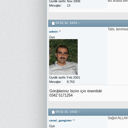
Bu arada ben 
Üyelik tarihi
Nov 2006
Mesajlar
13
09.02.10,
14:01
--
Tabi, tanımaz
admin
Üye
Üyelik tarihi
Feb 2001
Mesajlar
8.753
Görüþleriniz bizim için önemlidir
0342 5171254
09.02.10,
14:02
--
Sağol ALLAH 
sanal_gangister
Üye