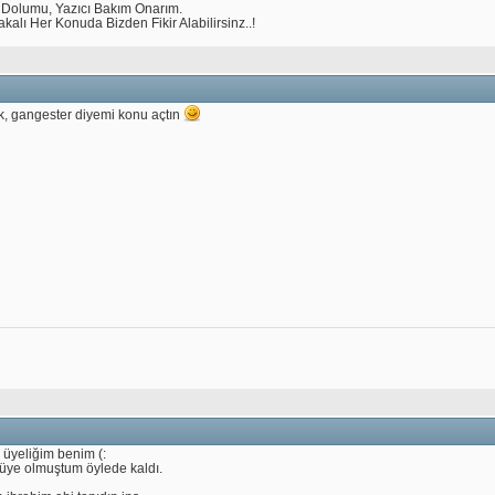
 Dolumu, Yazıcı Bakım Onarım.
lakalı Her Konuda Bizden Fikir Alabilirsinz..!
k, gangester diyemi konu açtın
 üyeliğim benim (:
 üye olmuştum öylede kaldı.