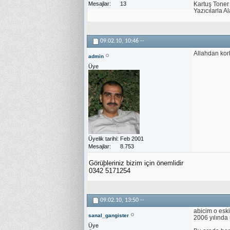
Mesajlar
13
Kartuş Toner
Yazıcılarla A
09.02.10,
10:46
--
Allahdan kor
admin
Üye
Üyelik tarihi
Feb 2001
Mesajlar
8.753
Görüþleriniz bizim için önemlidir
0342 5171254
09.02.10,
13:50
--
abicim o eski
sanal_gangister
2006 yılında
Üye