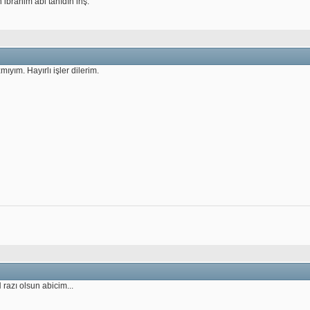
ibrahim abi tanıdın inş.
mıyım. Hayırlı işler dilerim.
razı olsun abicim...