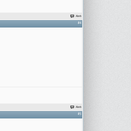
Alıntı
#4
Alıntı
#5