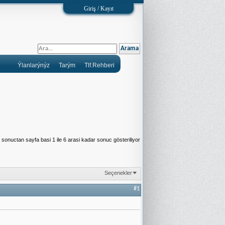
Giriş / Kayıt
Ýlanlarýnýz
Tarým
Tlf.Rehberi
sonuctan sayfa basi 1 ile 6 arasi kadar sonuc gösteriliyor
Seçenekler
#1