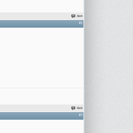
Alıntı
#2
Alıntı
#3