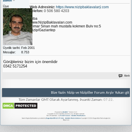
admin
Üye
Web Adresiniz:
https://www.nizipbaklavalarý.com
Telefon:
0 506 580 4203
Niba
www.NizipBaklavaları.com
Mimar Sinan mah mustafa kokmen Bulv no:5
Nizip/Gaziantep
Üyelik tarihi
Feb 2001
Mesajlar
8.753
Görüþleriniz bizim için önemlidir
0342 5171254
Alıntı
Bize Yazin
Nizip ve Nizipliler Forum
Arşiv
Yukarı git
Tüm Zamanlar GMT Olarak Ayarlanmış. Þuanki Zaman:
07:22
.
Powered by
vBulletin®
Version 4.2.5
Copyright © 2026 vBulletin Solutions, Inc. All rights reserved.
Extra Threadfields - by
ProvB Products - vBulletin Modifications
Search Engine Optimisation provided by
DragonByte SEO v2.0.39 (Lite)
-
vBulletin Mods & Addons
Copyright © 2026 DragonByte Technologies Ltd.
Nizip.Com