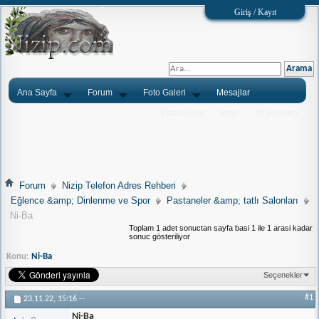
Giriş / Kayıt
Ana Sayfa
Forum
Foto Galeri
Mesajlar
Ýlanlarýnýz
Tarým
Tlf.Rehberi
Forum
Nizip Telefon Adres Rehberi
Eğlence &amp; Dinlenme ve Spor
Pastaneler &amp; tatlı Salonları
Ni-Ba
Toplam 1 adet sonuctan sayfa basi 1 ile 1 arasi kadar
sonuc gösteriliyor
Konu:
Ni-Ba
Seçenekler
#1
23.11.22,
15:16
--
Ni-Ba