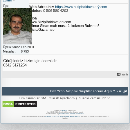
admin
Üye
Web Adresiniz:
https://www.nizipbaklavalarý.com
Telefon:
0 506 580 4203
Niba
www.NizipBaklavaları.com
Mimar Sinan mah mustafa kokmen Bulv no:5
Nizip/Gaziantep
Üyelik tarihi
Feb 2001
Mesajlar
8.753
Görüþleriniz bizim için önemlidir
0342 5171254
Alıntı
Bize Yazin
Nizip ve Nizipliler Forum
Arşiv
Yukarı git
Tüm Zamanlar GMT Olarak Ayarlanmış. Þuanki Zaman:
22:51
.
Powered by
vBulletin®
Version 4.2.5
Copyright © 2026 vBulletin Solutions, Inc. All rights reserved.
Extra Threadfields - by
ProvB Products - vBulletin Modifications
Search Engine Optimisation provided by
DragonByte SEO v2.0.39 (Lite)
-
vBulletin Mods & Addons
Copyright © 2026 DragonByte Technologies Ltd.
Nizip.Com