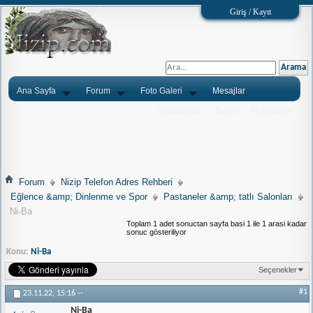
Giriş / Kayıt
Ana Sayfa
Forum
Foto Galeri
Mesajlar
Ýlanlarýnýz
Tarým
Tlf.Rehberi
Forum
Nizip Telefon Adres Rehberi
Eğlence &amp; Dinlenme ve Spor
Pastaneler &amp; tatlı Salonları
Ni-Ba
Toplam 1 adet sonuctan sayfa basi 1 ile 1 arasi kadar
sonuc gösteriliyor
Konu:
Ni-Ba
Seçenekler
#1
23.11.22,
15:16
--
Ni-Ba