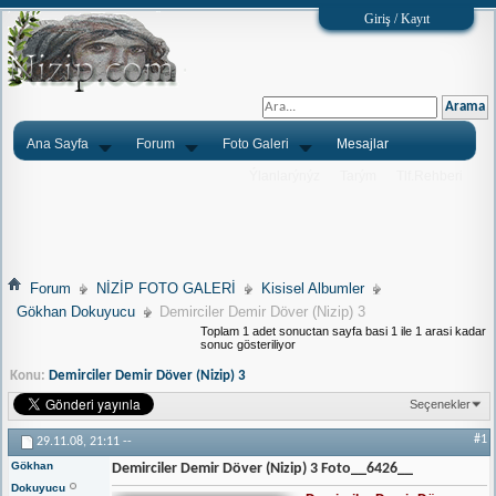
Giriş / Kayıt
Ana Sayfa
Forum
Foto Galeri
Mesajlar
Ýlanlarýnýz
Tarým
Tlf.Rehberi
Forum
NİZİP FOTO GALERİ
Kisisel Albumler
Gökhan Dokuyucu
Demirciler Demir Döver (Nizip) 3
Toplam 1 adet sonuctan sayfa basi 1 ile 1 arasi kadar
sonuc gösteriliyor
Konu:
Demirciler Demir Döver (Nizip) 3
Seçenekler
#1
29.11.08,
21:11
--
Gökhan
Demirciler Demir Döver (Nizip) 3 Foto__6426__
Dokuyucu