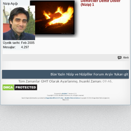
Demirciler Demir Döver
Nizip Aşığı
(Nizip) 1
Üyelik tarihi
Feb 2005
Mesajlar
4.297
Alıntı
Bize Yazin
Nizip ve Nizipliler Forum
Arşiv
Yukarı git
Tüm Zamanlar GMT Olarak Ayarlanmış. Þuanki Zaman:
09:46
.
Powered by
vBulletin®
Version 4.2.5
Copyright © 2026 vBulletin Solutions, Inc. All rights reserved.
Search Engine Optimisation provided by
DragonByte SEO v2.0.39 (Lite)
-
vBulletin Mods & Addons
Copyright © 2026 DragonByte Technologies Ltd.
Nizip.Com