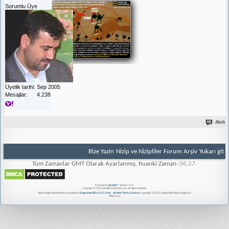
Sorumlu Üye
Üyelik tarihi
Sep 2005
Mesajlar
4.238
Alıntı
Bize Yazin
Nizip ve Nizipliler Forum
Arşiv
Yukarı git
Tüm Zamanlar GMT Olarak Ayarlanmış. Þuanki Zaman:
06:27
.
Powered by
vBulletin®
Version 4.2.5
Copyright © 2026 vBulletin Solutions, Inc. All rights reserved.
Search Engine Optimisation provided by
DragonByte SEO v2.0.39 (Lite)
-
vBulletin Mods & Addons
Copyright © 2026 DragonByte Technologies Ltd.
Nizip.Com