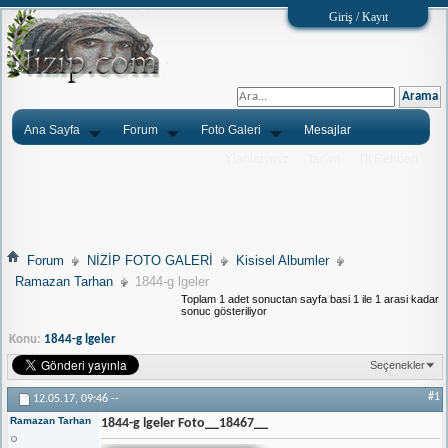
Giriş / Kayıt
Ana Sayfa
Forum
Foto Galeri
Mesajlar
Ýlanlarýnýz
Tarým
Tlf.Rehberi
Forum
NİZİP FOTO GALERİ
Kisisel Albumler
Ramazan Tarhan
1844-g lgeler
Toplam 1 adet sonuctan sayfa basi 1 ile 1 arasi kadar
sonuc gösteriliyor
Konu:
1844-g lgeler
Seçenekler
#1
12.05.17,
09:46
--
Ramazan Tarhan
1844-g lgeler Foto__18467__