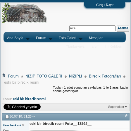
Giriş / Kayıt
Ana Sayfa
Forum
Foto Galeri
Mesajlar
Ýlanlarýnýz
Tarým
Tlf.Rehberi
Forum
NİZİP FOTO GALERİ
NİZİPLİ
Birecik Fotoğrafları
eski bir birecik resmi
Toplam 1 adet sonuctan sayfa basi 1 ile 1 arasi kadar
sonuc gösteriliyor
Konu:
eski bir birecik resmi
Seçenekler
#1
20.07.10,
21:25
--
eski bir birecik resmi Foto__13565__
ilker berkant
Üye