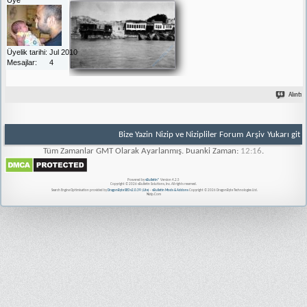
Üyelik tarihi
Jul 2010
Mesajlar
4
Alıntı
Bize Yazin
Nizip ve Nizipliler Forum
Arşiv
Yukarı git
Tüm Zamanlar GMT Olarak Ayarlanmış. Þuanki Zaman:
12:16
.
Powered by
vBulletin®
Version 4.2.5
Copyright © 2026 vBulletin Solutions, Inc. All rights reserved.
Search Engine Optimisation provided by
DragonByte SEO v2.0.39 (Lite)
-
vBulletin Mods & Addons
Copyright © 2026 DragonByte Technologies Ltd.
Nizip.Com