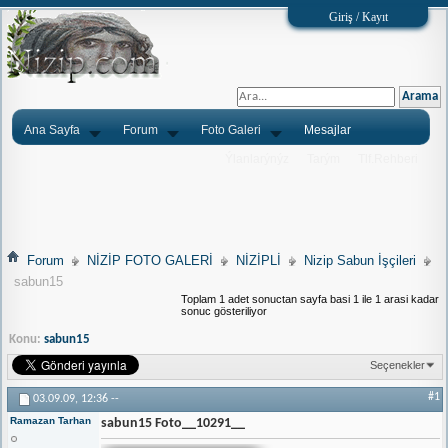
Giriş / Kayıt
Ana Sayfa
Forum
Foto Galeri
Mesajlar
Ýlanlarýnýz
Tarým
Tlf.Rehberi
Forum
NİZİP FOTO GALERİ
NİZİPLİ
Nizip Sabun İşçileri
sabun15
Toplam 1 adet sonuctan sayfa basi 1 ile 1 arasi kadar
sonuc gösteriliyor
Konu:
sabun15
Seçenekler
#1
03.09.09,
12:36
--
Ramazan Tarhan
sabun15 Foto__10291__