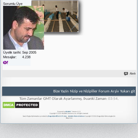
Sorumlu Üye
Üyelik tarihi
Sep 2005
Mesajlar
4.238
Alıntı
Bize Yazin
Nizip ve Nizipliler Forum
Arşiv
Yukarı git
Tüm Zamanlar GMT Olarak Ayarlanmış. Þuanki Zaman:
03:54
.
Powered by
vBulletin®
Version 4.2.5
Copyright © 2026 vBulletin Solutions, Inc. All rights reserved.
Search Engine Optimisation provided by
DragonByte SEO v2.0.39 (Lite)
-
vBulletin Mods & Addons
Copyright © 2026 DragonByte Technologies Ltd.
Nizip.Com