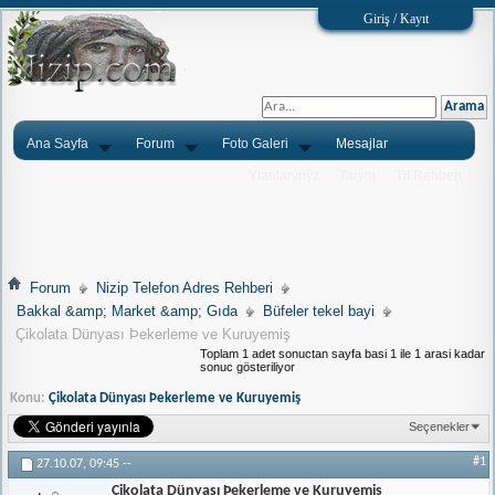
Giriş / Kayıt
Ana Sayfa
Forum
Foto Galeri
Mesajlar
Ýlanlarýnýz
Tarým
Tlf.Rehberi
Forum
Nizip Telefon Adres Rehberi
Bakkal &amp; Market &amp; Gıda
Büfeler tekel bayi
Çikolata Dünyası Þekerleme ve Kuruyemiş
Toplam 1 adet sonuctan sayfa basi 1 ile 1 arasi kadar
sonuc gösteriliyor
Konu:
Çikolata Dünyası Þekerleme ve Kuruyemiş
Seçenekler
#1
27.10.07,
09:45
--
Çikolata Dünyası Þekerleme ve Kuruyemiş