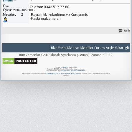
smydn
Üye
Telefon:
0342 517 77 80
Üyelik tarihi
Jun 2006
Mesajlar
2
-Bayramlık Þekerleme ve Kuruyemiş
-Pasta malzemeleri
Alıntı
Bize Yazin
Nizip ve Nizipliler Forum
Arşiv
Yukarı git
Tüm Zamanlar GMT Olarak Ayarlanmış. Þuanki Zaman:
04:59
.
Powered by
vBulletin®
Version 4.2.5
Copyright © 2026 vBulletin Solutions, Inc. All rights reserved.
Extra Threadfields - by
ProvB Products - vBulletin Modifications
Search Engine Optimisation provided by
DragonByte SEO v2.0.39 (Lite)
-
vBulletin Mods & Addons
Copyright © 2026 DragonByte Technologies Ltd.
Nizip.Com