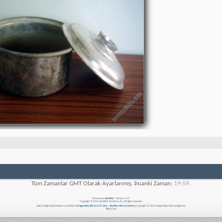
Tüm Zamanlar GMT Olarak Ayarlanmış. Þuanki Zaman:
19:59
.
Powered by
vBulletin®
Version 4.2.5
Copyright © 2026 vBulletin Solutions, Inc. All rights reserved.
Search Engine Optimisation provided by
DragonByte SEO v2.0.39 (Lite)
-
vBulletin Mods & Addons
Copyright © 2026 DragonByte Technologies Ltd.
Nizip.Com