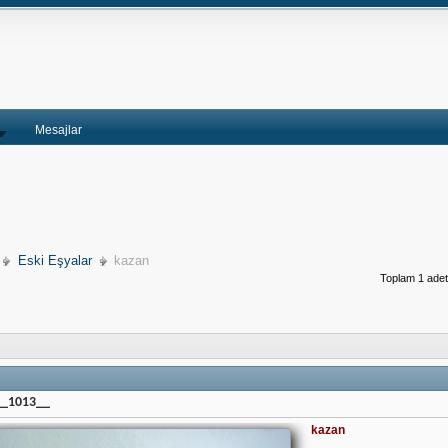
Mesajlar
Eski Eşyalar
kazan
Toplam 1 adet 
__1013__
kazan