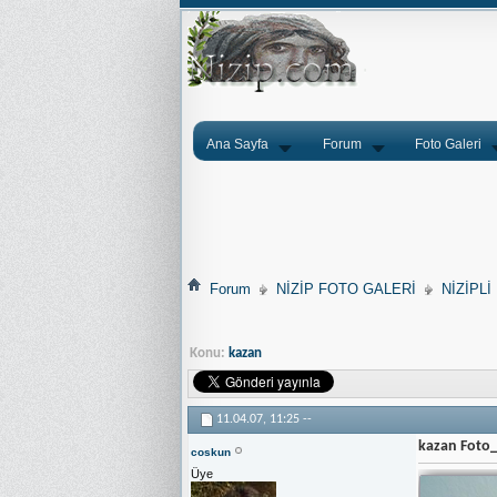
Ana Sayfa
Forum
Foto Galeri
Forum
NİZİP FOTO GALERİ
NİZİPLİ
Konu:
kazan
11.04.07,
11:25
--
kazan Foto
coskun
Üye