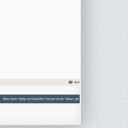
Alıntı
Bize Yazin
Nizip ve Nizipliler Forum
Arşiv
Yukarı git