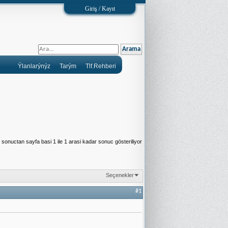
Giriş / Kayıt
Ýlanlarýnýz
Tarým
Tlf.Rehberi
sonuctan sayfa basi 1 ile 1 arasi kadar sonuc gösteriliyor
Seçenekler
#1