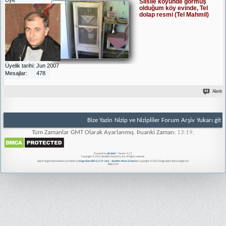
Silsile köyünde görmüş
olduğum köy evinde, Tel
dolap resmi (Tel Mahmil)
Üyelik tarihi
Jun 2007
Mesajlar
478
Alıntı
Bize Yazin
Nizip ve Nizipliler Forum
Arşiv
Yukarı git
Tüm Zamanlar GMT Olarak Ayarlanmış. Þuanki Zaman:
13:19
.
Powered by
vBulletin®
Version 4.2.5
Copyright © 2026 vBulletin Solutions, Inc. All rights reserved.
Search Engine Optimisation provided by
DragonByte SEO v2.0.39 (Lite)
-
vBulletin Mods & Addons
Copyright © 2026 DragonByte Technologies Ltd.
Nizip.Com