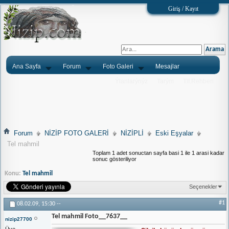
Giriş / Kayıt
Ana Sayfa
Forum
Foto Galeri
Mesajlar
Ýlanlarýnýz
Tarým
Tlf.Rehberi
Forum
NİZİP FOTO GALERİ
NİZİPLİ
Eski Eşyalar
Tel mahmil
Toplam 1 adet sonuctan sayfa basi 1 ile 1 arasi kadar
sonuc gösteriliyor
Konu:
Tel mahmil
Seçenekler
#1
08.02.09,
15:30
--
Tel mahmil Foto__7637__
nizip27700
Üye