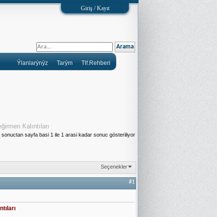
Giriş / Kayıt
Ýlanlarýnýz
Tarým
Tlf.Rehberi
ğirmen Kalıntıları
sonuctan sayfa basi 1 ile 1 arasi kadar sonuc gösteriliyor
Seçenekler
#1
tıları