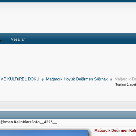
Mesajlar
 VE KÜLTüREL DOKU
Mağarcık Höyük Değirmen Sığınak
Mağarcık De
Toplam 1 adet 
ğirmen Kalıntıları Foto__4225__
Mağarcık Değirmen Kalın