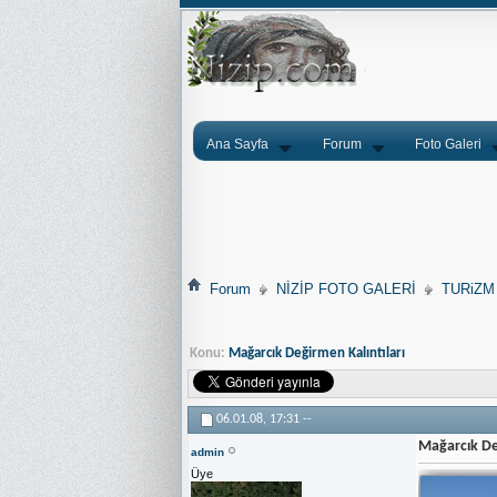
Ana Sayfa
Forum
Foto Galeri
Forum
NİZİP FOTO GALERİ
TURiZM
Konu:
Mağarcık Değirmen Kalıntıları
06.01.08,
17:31
--
Mağarcık De
admin
Üye