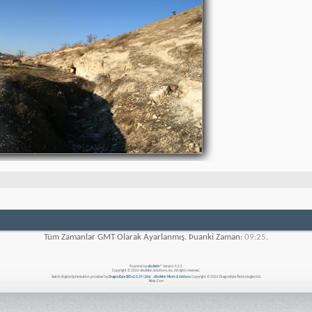
Tüm Zamanlar GMT Olarak Ayarlanmış. Þuanki Zaman:
09:25
.
Powered by
vBulletin®
Version 4.2.5
Copyright © 2026 vBulletin Solutions, Inc. All rights reserved.
Search Engine Optimisation provided by
DragonByte SEO v2.0.39 (Lite)
-
vBulletin Mods & Addons
Copyright © 2026 DragonByte Technologies Ltd.
Nizip.Com