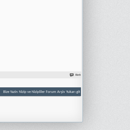
Alıntı
Bize Yazin
Nizip ve Nizipliler Forum
Arşiv
Yukarı git