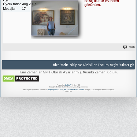
baraj kültür evinden
Üyelik tarihi
Aug 2007
görünüm.
Mesajlar
17
Alıntı
Bize Yazin
Nizip ve Nizipliler Forum
Arşiv
Yukarı git
Tüm Zamanlar GMT Olarak Ayarlanmış. Þuanki Zaman:
06:04
.
Powered by
vBulletin®
Version 4.2.5
Copyright © 2026 vBulletin Solutions, Inc. All rights reserved.
Search Engine Optimisation provided by
DragonByte SEO v2.0.39 (Lite)
-
vBulletin Mods & Addons
Copyright © 2026 DragonByte Technologies Ltd.
Nizip.Com