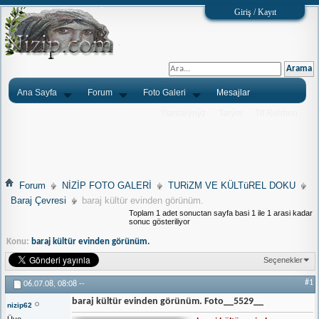
Giriş / Kayıt
Ana Sayfa
Forum
Foto Galeri
Mesajlar
Ýlanlarýnýz
Tarým
Tlf.Rehberi
Forum
NİZİP FOTO GALERİ
TURiZM VE KÜLTüREL DOKU
Baraj Çevresi
baraj kültür evinden görünüm.
Toplam 1 adet sonuctan sayfa basi 1 ile 1 arasi kadar
sonuc gösteriliyor
Konu:
baraj kültür evinden görünüm.
Seçenekler
#1
06.07.08,
08:08
--
baraj kültür evinden görünüm. Foto__5529__
nizip62
Üye